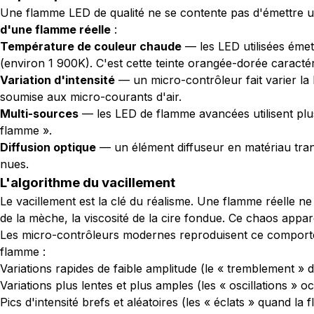
Une flamme LED de qualité ne se contente pas d'émettre un
d'une flamme réelle
:
Température de couleur chaude
— les LED utilisées éme
(environ 1 900K). C'est cette teinte orangée-dorée caractér
Variation d'intensité
— un micro-contrôleur fait varier la 
soumise aux micro-courants d'air.
Multi-sources
— les LED de flamme avancées utilisent plus
flamme ».
Diffusion optique
— un élément diffuseur en matériau trans
nues.
L'algorithme du vacillement
Le vacillement est la clé du réalisme. Une flamme réelle n
de la mèche, la viscosité de la cire fondue. Ce chaos appa
Les micro-contrôleurs modernes reproduisent ce compor
flamme :
Variations rapides de faible amplitude (le « tremblement » 
Variations plus lentes et plus amples (les « oscillations » o
Pics d'intensité brefs et aléatoires (les « éclats » quand la 