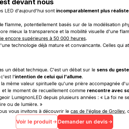
r est devant nous
es LED d'aujourd'hui sont
incomparablement plus réaliste
de flamme, potentiellement basés sur de la modélisation ph
ore mieux la transparence et la mobilité visuelle d'une fla
vie encore supérieures à 50 000 heures
.
 d'une technologie déjà mature et convaincante. Celles qui
as un débat technique. C'est un débat sur le
sens du geste
'est l'
intention de celui qui l'allume
.
 même valeur spirituelle qu'une prière accompagnée d'un
, et le moment de recueillement comme
rencontre avec s
ugeoir LumignonLED depuis plusieurs années :
« La foi ne 
cire ou de lumière. »
nous vous invitons à découvrir le
cas de l'église de Grolley
, 
Voir le produit
Demander un devis