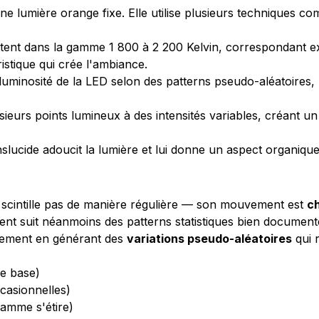
e lumière orange fixe. Elle utilise plusieurs techniques c
ttent dans la gamme 1 800 à 2 200 Kelvin, correspondant e
istique qui crée l'ambiance.
luminosité de la LED selon des patterns pseudo-aléatoires,
ieurs points lumineux à des intensités variables, créant un
lucide adoucit la lumière et lui donne un aspect organique,
e scintille pas de manière régulière — son mouvement est
c
rent suit néanmoins des patterns statistiques bien document
tement en générant des
variations pseudo-aléatoires
qui 
de base)
ccasionnelles)
flamme s'étire)