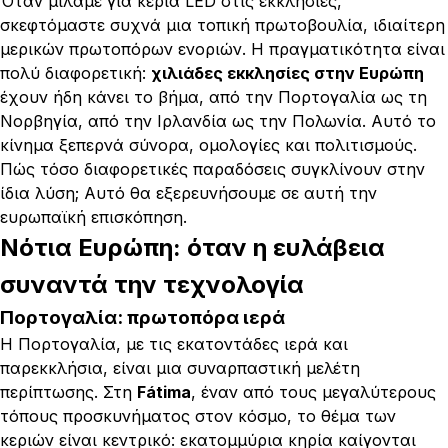
Όταν μιλάμε για κεριά LED στις εκκλησίες,
σκεφτόμαστε συχνά μια τοπική πρωτοβουλία, ιδιαίτερη
μερικών πρωτοπόρων ενοριών. Η πραγματικότητα είναι
πολύ διαφορετική:
χιλιάδες εκκλησίες στην Ευρώπη
έχουν ήδη κάνει το βήμα, από την Πορτογαλία ως τη
Νορβηγία, από την Ιρλανδία ως την Πολωνία. Αυτό το
κίνημα ξεπερνά σύνορα, ομολογίες και πολιτισμούς.
Πώς τόσο διαφορετικές παραδόσεις συγκλίνουν στην
ίδια λύση; Αυτό θα εξερευνήσουμε σε αυτή την
ευρωπαϊκή επισκόπηση.
Νότια Ευρώπη: όταν η ευλάβεια
συναντά την τεχνολογία
Πορτογαλία: πρωτοπόρα ιερά
Η Πορτογαλία, με τις εκατοντάδες ιερά και
παρεκκλήσια, είναι μια συναρπαστική μελέτη
περίπτωσης. Στη
Fátima
, έναν από τους μεγαλύτερους
τόπους προσκυνήματος στον κόσμο, το θέμα των
κεριών είναι κεντρικό: εκατομμύρια κηρία καίγονται