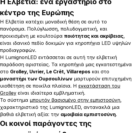
Η Ελβετία: ένα εργαστήριο στο
κέντρο της Ευρώπης
Η Ελβετία κατέχει μοναδική θέση σε αυτό το
πανόραμα. Πολύγλωσση, πολυδογματική, και
προικισμένη με κουλτούρα
ποιότητας και ακρίβειας
,
είναι ιδανικό πεδίο δοκιμών για κηροπήγια LED υψηλών
προδιαγραφών.
Η LumignonLED εντάσσεται σε αυτή την ελβετική
παράδοση αριστείας. Τα κηροπήγιά μας εγκατεστημένα
στο
Grolley, Uvrier, Le Crêt, Villarepos
και στο
μοναστήρι των Ουρσουλίνων
μαρτυρούν επιτυχημένη
υιοθέτηση σε ποικίλα πλαίσια. Η
εγκατάσταση του
Grolley
είναι ιδιαίτερα εμβληματική.
Το σύστημα
μπουτόν βασισμένο στην εμπιστοσύνη
,
χαρακτηριστικό της LumignonLED, αντανακλά μια
βαθιά ελβετική αξία: την
αμοιβαία εμπιστοσύνη
.
Οι κοινοί παράγοντες της