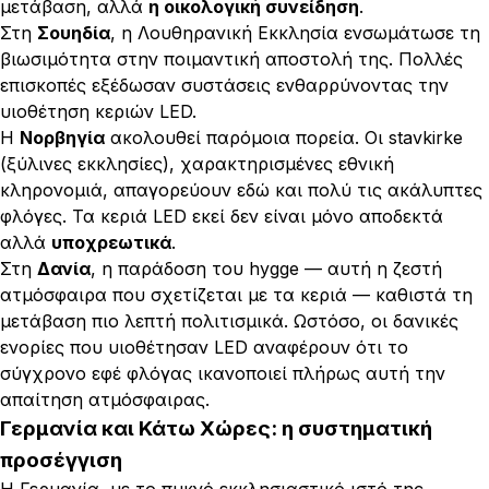
μετάβαση, αλλά
η οικολογική συνείδηση
.
Στη
Σουηδία
, η Λουθηρανική Εκκλησία ενσωμάτωσε τη
βιωσιμότητα στην ποιμαντική αποστολή της. Πολλές
επισκοπές εξέδωσαν συστάσεις ενθαρρύνοντας την
υιοθέτηση κεριών LED.
Η
Νορβηγία
ακολουθεί παρόμοια πορεία. Οι
stavkirke
(ξύλινες εκκλησίες), χαρακτηρισμένες εθνική
κληρονομιά, απαγορεύουν εδώ και πολύ τις ακάλυπτες
φλόγες. Τα κεριά LED εκεί δεν είναι μόνο αποδεκτά
αλλά
υποχρεωτικά
.
Στη
Δανία
, η παράδοση του
hygge
— αυτή η ζεστή
ατμόσφαιρα που σχετίζεται με τα κεριά — καθιστά τη
μετάβαση πιο λεπτή πολιτισμικά. Ωστόσο, οι δανικές
ενορίες που υιοθέτησαν LED αναφέρουν ότι το
σύγχρονο εφέ φλόγας ικανοποιεί πλήρως αυτή την
απαίτηση ατμόσφαιρας.
Γερμανία και Κάτω Χώρες: η συστηματική
προσέγγιση