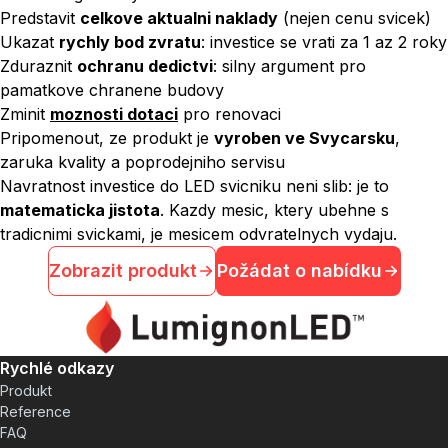
Predstavit
celkove aktualni naklady
(nejen cenu svicek)
Ukazat
rychly bod zvratu
: investice se vrati za 1 az 2 roky
Zduraznit
ochranu dedictvi
: silny argument pro
pamatkove chranene budovy
Zminit
moznosti dotaci
pro renovaci
Pripomenout, ze produkt je
vyroben ve Svycarsku
,
zaruka kvality a poprodejniho servisu
Navratnost investice do LED svicniku neni slib: je to
matematicka jistota
. Kazdy mesic, ktery ubehne s
tradicnimi svickami, je mesicem odvratelnych vydaju.
Zobrazit produkt
Požádat o nabídku
Rychlé odkazy
Produkt
Reference
FAQ