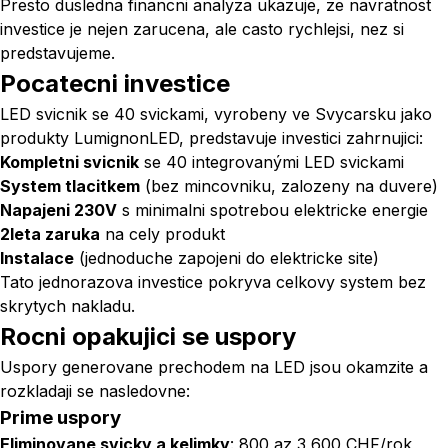
Presto dusledna financni analyza ukazuje, ze navratnost
investice je nejen zarucena, ale casto rychlejsi, nez si
predstavujeme.
Pocatecni investice
LED svicnik se 40 svickami, vyrobeny ve Svycarsku jako
produkty LumignonLED, predstavuje investici zahrnujici:
Kompletni svicnik
se 40 integrovanými LED svickami
System tlacitkem
(bez mincovniku, zalozeny na duvere)
Napajeni 230V
s minimalni spotrebou elektricke energie
2leta zaruka
na cely produkt
Instalace
(jednoduche zapojeni do elektricke site)
Tato jednorazova investice pokryva celkovy system bez
skrytych nakladu.
Rocni opakujici se uspory
Uspory generovane prechodem na LED jsou okamzite a
rozkladaji se nasledovne:
Prime uspory
Eliminovane svicky a kelimky
: 800 az 3 600 CHF/rok