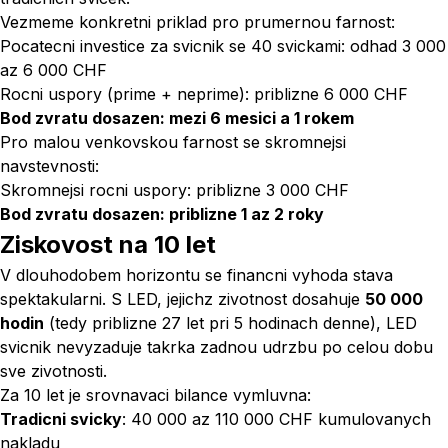
Vezmeme konkretni priklad pro prumernou farnost:
Pocatecni investice za svicnik se 40 svickami: odhad 3 000
az 6 000 CHF
Rocni uspory (prime + neprime): priblizne 6 000 CHF
Bod zvratu dosazen: mezi 6 mesici a 1 rokem
Pro malou venkovskou farnost se skromnejsi
navstevnosti:
Skromnejsi rocni uspory: priblizne 3 000 CHF
Bod zvratu dosazen: priblizne 1 az 2 roky
Ziskovost na 10 let
V dlouhodobem horizontu se financni vyhoda stava
spektakularni. S LED, jejichz zivotnost dosahuje
50 000
hodin
(tedy priblizne 27 let pri 5 hodinach denne), LED
svicnik nevyzaduje takrka zadnou udrzbu po celou dobu
sve zivotnosti.
Za 10 let je srovnavaci bilance vymluvna:
Tradicni svicky
: 40 000 az 110 000 CHF kumulovanych
nakladu