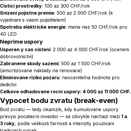
Cistici prostredky
: 100 az 300 CHF/rok
Snizeni pojistne premie
: 500 az 2 000 CHF/rok (k
vyjednani s vasim pojistitelem)
Spotreba elektricke energie
: mene nez 50 CHF/rok pro
40 LED
Neprime uspory
Usporen y cas cisteni
: 2 000 az 4 000 CHF/rok (oceneni
dobrovolnictvi)
Zabranene skody sazemi
: 500 az 1 500 CHF/rok
(amortizovane naklady na renovace)
Eliminovane riziko pozaru
: neocenitelna hodnota pro
dedictvi
Celkove odhadovane rocni uspory: 4 000 az 11 000 CHF.
Vypocet bodu zvratu (break-even)
Bod zvratu — tedy okamzik, kdy kumulovane uspory
prevysi pocatecni investici — se obvykle nachazi mezi
1 a
3 roky
, podle velikosti farnosti a intenzity pouzivani
tradicnich svicek.