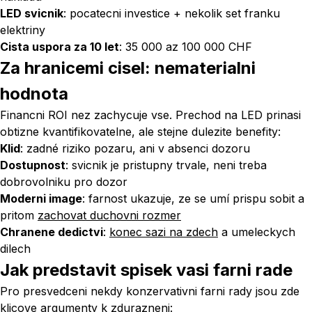
LED svicnik
: pocatecni investice + nekolik set franku
elektriny
Cista uspora za 10 let
: 35 000 az 100 000 CHF
Za hranicemi cisel: nematerialni
hodnota
Financni ROI nez zachycuje vse. Prechod na LED prinasi
obtizne kvantifikovatelne, ale stejne dulezite benefity:
Klid
: zadné riziko pozaru, ani v absenci dozoru
Dostupnost
: svicnik je pristupny trvale, neni treba
dobrovolniku pro dozor
Moderni image
: farnost ukazuje, ze se umí prispu sobit a
pritom
zachovat duchovni rozmer
Chranene dedictvi
:
konec sazi na zdech
a umeleckych
dilech
Jak predstavit spisek vasi farni rade
Pro presvedceni nekdy konzervativni farni rady jsou zde
klicove argumenty k zdurazneni: