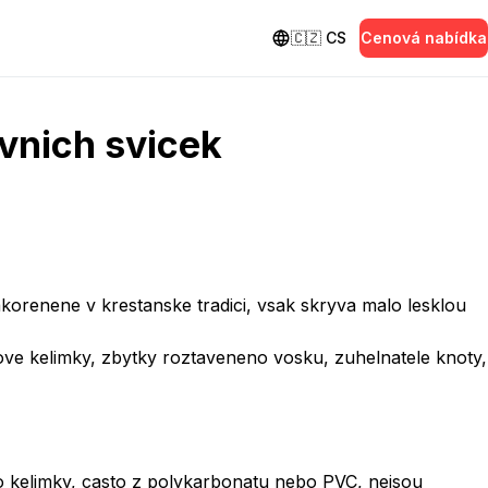
🇨🇿
CS
Cenová nabídka
ivnich svicek
korenene v krestanske tradici, vsak skryva malo lesklou
stove kelimky, zbytky roztaveneno vosku, zuhelnatele knoty,
o kelimky, casto z polykarbonatu nebo PVC, nejsou