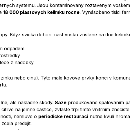
bernych systemu. Jsou kontaminovany roztavenym voskem, c
ne
18 000 plastovych kelimku rocne
. Vynásobeno tisici fa
 ropy. Kdyz svicka dohori, cast vosku zustane na dne kelim
nim odpadem
rostredky
tece z nadobky
zinku nebo cinu). Tyto male kovove prvky konci v komuna
rtu.
elne, ale nakladne skody.
Saze
produkovane spalovanim par
itlive na jemne castice, zvlaste trpi timto vnitrnim zneciste
rnosti, nemluve o
periodicke restauraci
nutne kvuli hromade
cela predejit.