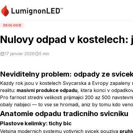
EKOLOGIE
Nulovy odpad v kostelech: 
17 janvier 2026
5
min
Neviditelny problem: odpady ze svicek
Kazdy rok jsou v kostelech Svycarska a Evropy zapaleny mi
realitu:
masivni produkce odpadu
, ktera konci v odpadkov
Pro farnost stredni velikosti prijimajici 200 az 500 navst
obaly nabijeci — to vse se hromadi, aniz by tomu kdo ven
Anatomie odpadu tradicniho svicniku
Plastove kelimky: tichy bic
Vetsina modernich systemu votivnich svicek pouziva
pruhl