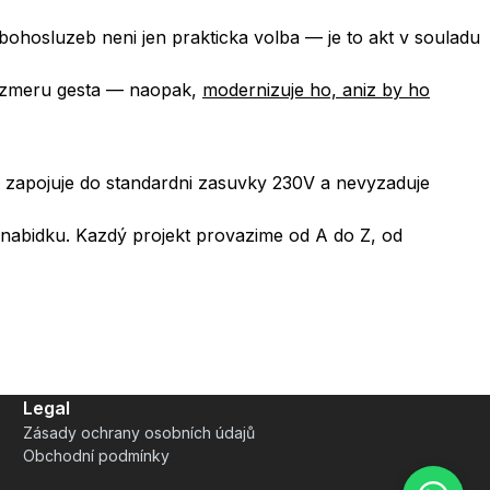
bohosluzeb neni jen prakticka volba — je to akt v souladu
 rozmeru gesta — naopak,
modernizuje ho, aniz by ho
 zapojuje do standardni zasuvky 230V a nevyzaduje
abidku. Kazdý projekt provazime od A do Z, od
Legal
Zásady ochrany osobních údajů
Obchodní podmínky