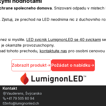
skymi hodnotami
chrane spolecneho domova
. Snizovani odpadu v mistech 
bu. Zjistuji, ze prechod na LED neodnima nic z duchovniho
nez si myslite.
LED svicnik LumignonLED se 40 svickami
se
em je okamzite provozuschopny.
dopad tohoto prechodu,
kontaktujte nas
pro osobni cenovou n
Zobrazit produkt
Požádat o nabídku
Kontakt
Vauderens, Švýcarsko
+41 79 505 80 94
info@lumignonled.ch