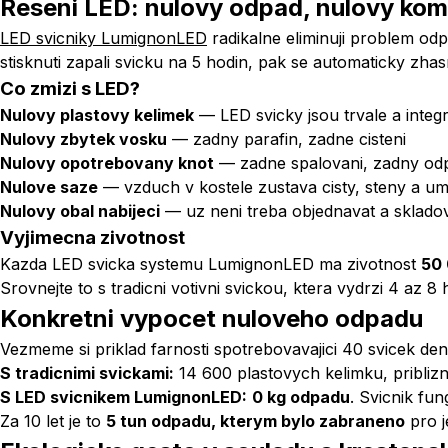
Reseni LED: nulovy odpad, nulovy ko
LED svicniky LumignonLED
radikalne eliminuji problem odp
stisknuti zapali svicku na 5 hodin, pak se automaticky zhas
Co zmizi s LED?
Nulovy plastovy kelimek
— LED svicky jsou trvale a inte
Nulovy zbytek vosku
— zadny parafin, zadne cisteni
Nulovy opotrebovany knot
— zadne spalovani, zadny od
Nulove saze
— vzduch v kostele zustava cisty, steny a um
Nulovy obal nabijeci
— uz neni treba objednavat a skladov
Vyjimecna zivotnost
Kazda LED svicka systemu LumignonLED ma zivotnost
50 
Srovnejte to s tradicni votivni svickou, ktera vydrzi 4 az 
Konkretni vypocet nuloveho odpadu
Vezmeme si priklad farnosti spotrebovavajici 40 svicek de
S tradicnimi svickami:
14 600 plastovych kelimku, pribliz
S LED svicnikem LumignonLED:
0 kg odpadu
. Svicnik fu
Za 10 let je to
5 tun odpadu, kterym bylo zabraneno
pro j