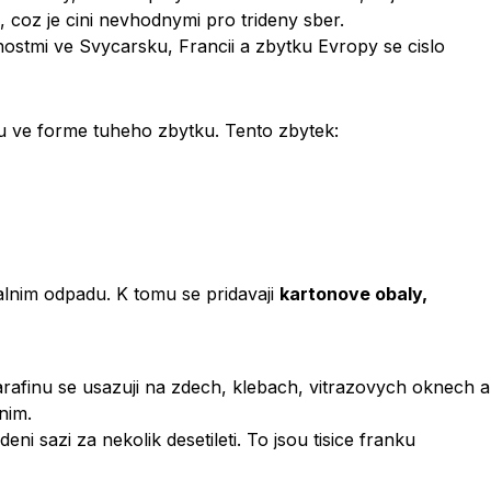
oz je cini nevhodnymi pro trideny sber.
rnostmi ve Svycarsku, Francii a zbytku Evropy se cislo
ku ve forme tuheho zbytku. Tento zbytek:
lnim odpadu. K tomu se pridavaji
kartonove obaly,
afinu se usazuji na zdech, klebach, vitrazovych oknech a
nim.
ni sazi za nekolik desetileti. To jsou tisice franku