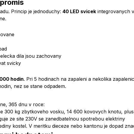
mpromis
adu. Princip je jednoduchy:
40 LED svicek
integrovanych v 
ne.
grovane
pad
elecka dila jsou zachovany
at svicky
000 hodin
. Pri 5 hodinach na zapaleni a nekolika zapale
8 hodin, nez se stane odpadem.
nne, 365 dnu v roce:
ne 300 kg zbytkoveho vosku, 14 600 kovovych knotu, plus
nguje ze site 230V se zanedbatelnou spotrebou elektriny
ediny kostel. V meritku dieceze nebo kantonu je dopad zna