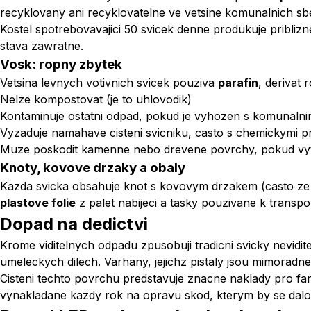
recyklovany ani recyklovatelne ve vetsine komunalnich s
Kostel spotrebovavajici 50 svicek denne produkuje pribliz
stava zawratne.
Vosk: ropny zbytek
Vetsina levnych votivnich svicek pouziva
parafin
, derivat
Nelze kompostovat (je to uhlovodik)
Kontaminuje ostatni odpad, pokud je vyhozen s komunal
Vyzaduje namahave cisteni svicniku, casto s chemickymi p
Muze poskodit kamenne nebo drevene povrchy, pokud vy
Knoty, kovove drzaky a obaly
Kazda svicka obsahuje knot s kovovym drzakem (casto ze 
plastove folie
z palet nabijeci a tasky pouzivane k transpo
Dopad na dedictvi
Krome viditelnych odpadu zpusobuji tradicni svicky nevidit
umeleckych dilech. Varhany, jejichz pistaly jsou mimoradne c
Cisteni techto povrchu predstavuje znacne naklady pro fa
vynakladane kazdy rok na opravu skod, kterym by se dalo z