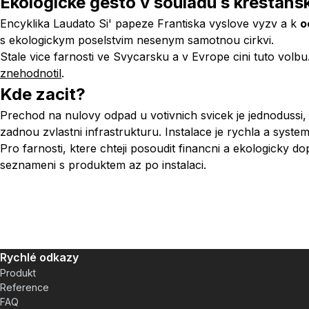
Ekologicke gesto v souladu s krestan
Encyklika
Laudato Si'
papeze Frantiska vyslove vyzv a k
o
s ekologickym poselstvim nesenym samotnou cirkvi.
Stale vice farnosti ve Svycarsku a v Evrope cini tuto vol
znehodnotil
.
Kde zacit?
Prechod na nulovy odpad u votivnich svicek je jednodussi, 
zadnou zvlastni infrastrukturu. Instalace je rychla a syst
Pro farnosti, ktere chteji posoudit financni a ekologicky 
seznameni s produktem az po instalaci.
Rychlé odkazy
Produkt
Reference
FAQ