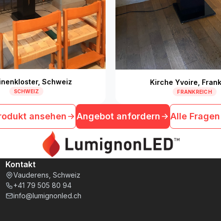
inenkloster, Schweiz
Kirche Yvoire, Fran
SCHWEIZ
FRANKREICH
rodukt ansehen
Angebot anfordern
Alle Fragen
Kontakt
Vauderens, Schweiz
+41 79 505 80 94
info@lumignonled.ch