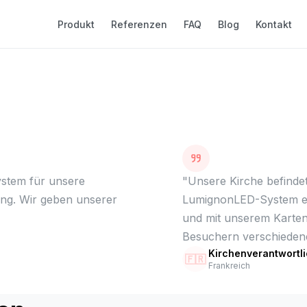
Produkt
Referenzen
FAQ
Blog
Kontakt
ystem für unsere
"
Unsere Kirche befindet
ung. Wir geben unserer
LumignonLED-System erf
und mit unserem Karten
Besuchern verschiedene
Kirchenverantwortl
🇫🇷
Frankreich