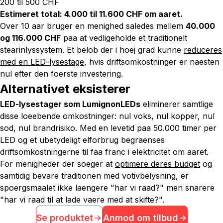
200 til 500 CHF
Estimeret total: 4.000 til 11.600 CHF om aaret.
Over 10 aar bruger en menighed saledes mellem
40.000
og 116.000 CHF
paa at vedligeholde et traditionelt
stearinlyssystem. Et belob der i hoej grad kunne
reduceres
med en LED-lysestage
, hvis driftsomkostninger er naesten
nul efter den foerste investering.
Alternativet eksisterer
LED-lysestager som LumignonLEDs
eliminerer samtlige
disse loeebende omkostninger: nul voks, nul kopper, nul
sod, nul brandrisiko. Med en levetid paa 50.000 timer per
LED og et ubetydeligt elforbrug begraenses
driftsomkostningerne til faa franc i elektricitet om aaret.
For menigheder der soeger at
optimere deres budget
og
samtidig bevare traditionen med votivbelysning, er
spoergsmaalet ikke laengere "har vi raad?" men snarere
"har vi raad til at lade vaere med at skifte?".
Se produktet
Anmod om tilbud