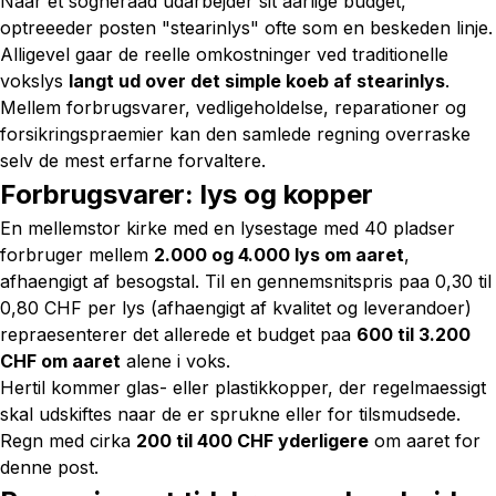
Naar et sogneraad udarbejder sit aarlige budget,
optreeeder posten "stearinlys" ofte som en beskeden linje.
Alligevel gaar de reelle omkostninger ved traditionelle
vokslys
langt ud over det simple koeb af stearinlys
.
Mellem forbrugsvarer, vedligeholdelse, reparationer og
forsikringspraemier kan den samlede regning overraske
selv de mest erfarne forvaltere.
Forbrugsvarer: lys og kopper
En mellemstor kirke med en lysestage med 40 pladser
forbruger mellem
2.000 og 4.000 lys om aaret
,
afhaengigt af besogstal. Til en gennemsnitspris paa 0,30 til
0,80 CHF per lys (afhaengigt af kvalitet og leverandoer)
repraesenterer det allerede et budget paa
600 til 3.200
CHF om aaret
alene i voks.
Hertil kommer glas- eller plastikkopper, der regelmaessigt
skal udskiftes naar de er sprukne eller for tilsmudsede.
Regn med cirka
200 til 400 CHF yderligere
om aaret for
denne post.