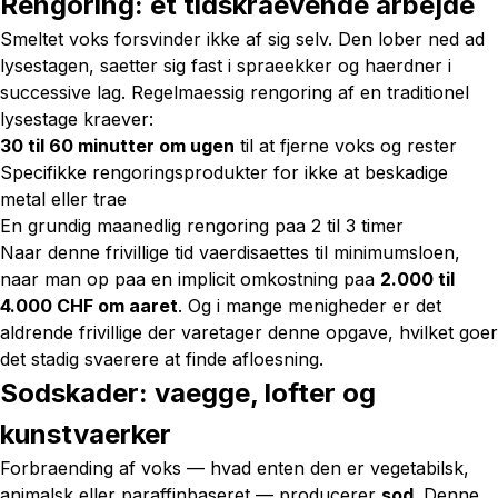
Rengoring: et tidskraevende arbejde
Smeltet voks forsvinder ikke af sig selv. Den lober ned ad
lysestagen, saetter sig fast i spraeekker og haerdner i
successive lag. Regelmaessig rengoring af en traditionel
lysestage kraever:
30 til 60 minutter om ugen
til at fjerne voks og rester
Specifikke rengoringsprodukter for ikke at beskadige
metal eller trae
En grundig maanedlig rengoring paa 2 til 3 timer
Naar denne frivillige tid vaerdisaettes til minimumsloen,
naar man op paa en implicit omkostning paa
2.000 til
4.000 CHF om aaret
. Og i mange menigheder er det
aldrende frivillige der varetager denne opgave, hvilket goer
det stadig svaerere at finde afloesning.
Sodskader: vaegge, lofter og
kunstvaerker
Forbraending af voks — hvad enten den er vegetabilsk,
animalsk eller paraffinbaseret — producerer
sod
. Denne