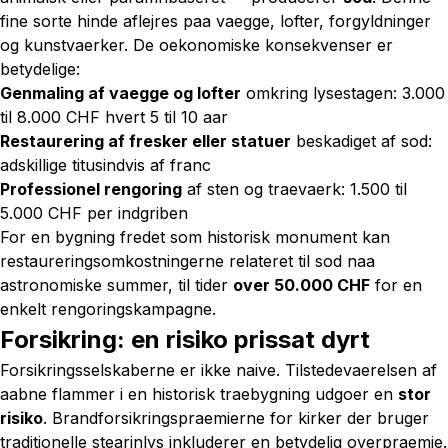
fine sorte hinde aflejres paa vaegge, lofter, forgyldninger
og kunstvaerker. De oekonomiske konsekvenser er
betydelige:
Genmaling af vaegge og lofter
omkring lysestagen: 3.000
til 8.000 CHF hvert 5 til 10 aar
Restaurering af fresker eller statuer
beskadiget af sod:
adskillige titusindvis af franc
Professionel rengoring
af sten og traevaerk: 1.500 til
5.000 CHF per indgriben
For en bygning fredet som historisk monument kan
restaureringsomkostningerne relateret til sod naa
astronomiske summer, til tider
over 50.000 CHF
for en
enkelt rengoringskampagne.
Forsikring: en risiko prissat dyrt
Forsikringsselskaberne er ikke naive. Tilstedevaerelsen af
aabne flammer i en historisk traebygning udgoer en
stor
risiko
. Brandforsikringspraemierne for kirker der bruger
traditionelle stearinlys inkluderer en betydelig overpraemie.