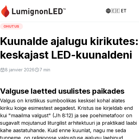
🇪🇪
ET
OHUTUS
Kuunalde ajalugu kirikutes:
keskajast LED-kuunaldeni
8 janvier 2026
7
min
Valguse laetted usulistes paikades
Valgus on kristlikus sumboolikas kesksel kohal alates
kiriku koige esimestest aegadest. Kristus ise kirjeldab end
kui
"maailma valgust"
(Jh 8:12) ja see poehimetafoor on
sugavalt mojutanud liturgilist arhitektuuri ja praktikaid laabi
kahe aastatuhande. Kuid enne kuunlat, nagu me seda
tunneme, on religioosse valgustuse ajalugu laebinud