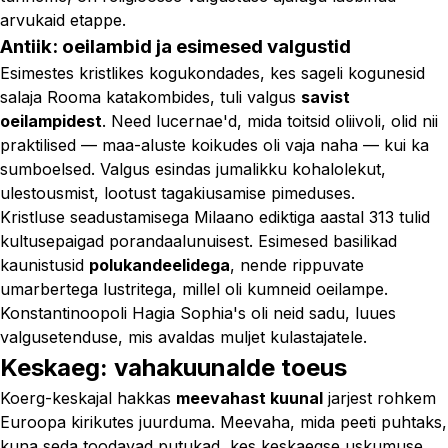
arvukaid etappe.
Antiik: oeilambid ja esimesed valgustid
Esimestes kristlikes kogukondades, kes sageli kogunesid
salaja Rooma katakombides, tuli valgus
savist
oeilampidest
. Need lucernae'd, mida toitsid oliivoli, olid nii
praktilised — maa-aluste koikudes oli vaja naha — kui ka
sumboelsed. Valgus esindas jumalikku kohalolekut,
ulestousmist, lootust tagakiusamise pimeduses.
Kristluse seadustamisega Milaano ediktiga aastal 313 tulid
kultusepaigad porandaalunuisest. Esimesed basilikad
kaunistusid
polukandeelidega
, nende rippuvate
umarbertega lustritega, millel oli kumneid oeilampe.
Konstantinoopoli Hagia Sophia's oli neid sadu, luues
valgusetenduse, mis avaldas muljet kulastajatele.
Keskaeg: vahakuunalde toeus
Koerg-keskajal hakkas
meevahast kuunal
jarjest rohkem
Euroopa kirikutes juurduma. Meevaha, mida peeti puhtaks,
kuna seda toodavad putukad, kes keskaegse uskumuse