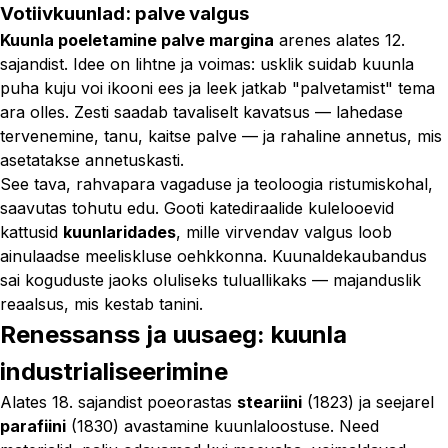
Votiivkuunlad: palve valgus
Kuunla poeletamine palve margina
arenes alates 12.
sajandist. Idee on lihtne ja voimas: usklik suidab kuunla
puha kuju voi ikooni ees ja leek jatkab "palvetamist" tema
ara olles. Zesti saadab tavaliselt kavatsus — lahedase
tervenemine, tanu, kaitse palve — ja rahaline annetus, mis
asetatakse annetuskasti.
See tava, rahvapara vagaduse ja teoloogia ristumiskohal,
saavutas tohutu edu. Gooti katediraalide kulelooevid
kattusid
kuunlaridades
, mille virvendav valgus loob
ainulaadse meeliskluse oehkkonna. Kuunaldekaubandus
sai koguduste jaoks oluliseks tuluallikaks — majanduslik
reaalsus, mis kestab tanini.
Renessanss ja uusaeg: kuunla
industrialiseerimine
Alates 18. sajandist poeorastas
steariini
(1823) ja seejarel
parafiini
(1830) avastamine kuunlaloostuse. Need