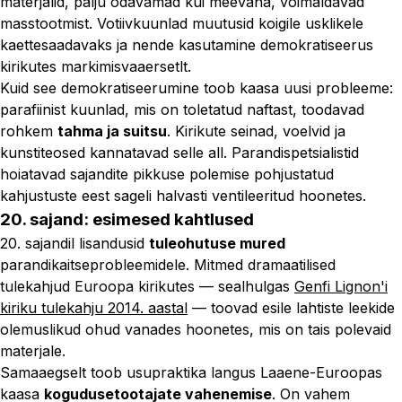
materjalid, palju odavamad kui meevaha, voimaldavad
masstootmist. Votiivkuunlad muutusid koigile usklikele
kaettesaadavaks ja nende kasutamine demokratiseerus
kirikutes markimisvaaersetlt.
Kuid see demokratiseerumine toob kaasa uusi probleeme:
parafiinist kuunlad, mis on toletatud naftast, toodavad
rohkem
tahma ja suitsu
. Kirikute seinad, voelvid ja
kunstiteosed kannatavad selle all. Parandispetsialistid
hoiatavad sajandite pikkuse polemise pohjustatud
kahjustuste eest sageli halvasti ventileeritud hoonetes.
20. sajand: esimesed kahtlused
20. sajandil lisandusid
tuleohutuse mured
parandikaitseprobleemidele. Mitmed dramaatilised
tulekahjud Euroopa kirikutes — sealhulgas
Genfi Lignon'i
kiriku tulekahju 2014. aastal
— toovad esile lahtiste leekide
olemuslikud ohud vanades hoonetes, mis on tais polevaid
materjale.
Samaaegselt toob usupraktika langus Laaene-Euroopas
kaasa
kogudusetootajate vahenemise
. On vahem