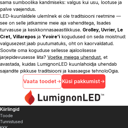
sama sumboolika kandmiseks: valgus kui usu, lootuse ja
palve vaejendus.
LED-kuunlaldele ulemlnek ei ole traditsiooni reetmine —
see on selle jatkamine meie aja vahenditega, lisades
turvasuse ja keskkonnasaeastlikkuse.
Grolley, Uvrier, Le
Cret, Villarepos
ja
Yvoire'i
kogudused on seda moistnud:
valgusezest jaab puutumatuks, oht on kaorvaldatud.
Soovite oma koguduse sellesse ajaloolisesse
jarjepidevusesse liita?
Voetke meiega uhendust
, et
avastada, kuidas LumignonLED kuunlahoidja uhendab
sajandite pikkuse traditsiooni ja kaasaegse tehnoloOgia.
Vaata toodet
Küsi pakkumist
Kiirlingid
Toode
Tunnistused
KKK