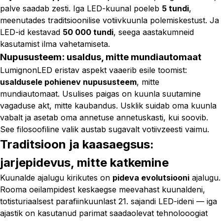
palve saadab zesti. Iga LED-kuunal poeleb
5 tundi
,
meenutades traditsioonilise votiivkuunla polemiskestust. Ja
LED-id kestavad
50 000 tundi
, seega aastakumneid
kasutamist ilma vahetamiseta.
Nupususteem: usaldus, mitte mundiautomaat
LumignonLED eristav aspekt vaaerib esile toomist:
usaldusele pohienev nupususteem
, mitte
mundiautomaat. Usulises paigas on kuunla suutamine
vagaduse akt, mitte kaubandus. Usklik suidab oma kuunla
vabalt ja asetab oma annetuse annetuskasti, kui soovib.
See filosoofiline valik austab sugavalt votiivzeesti vaimu.
Traditsioon ja kaasaegsus:
jarjepidevus, mitte katkemine
Kuunalde ajalugu kirikutes on
pideva evolutsiooni
ajalugu.
Rooma oeilampidest keskaegse meevahast kuunaldeni,
totisturiaalsest parafiinkuunlast 21. sajandi LED-ideni — iga
ajastik on kasutanud parimat saadaolevat tehnolooogiat