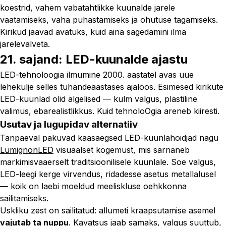
koestrid, vahem vabatahtlikke kuunalde jarele
vaatamiseks, vaha puhastamiseks ja ohutuse tagamiseks.
Kirikud jaavad avatuks, kuid aina sagedamini ilma
jarelevalveta.
21. sajand: LED-kuunalde ajastu
LED-tehnoloogia ilmumine 2000. aastatel avas uue
lehekulje selles tuhandeaastases ajaloos. Esimesed kirikute
LED-kuunlad olid algelised — kulm valgus, plastiline
valimus, ebarealistlikkus. Kuid tehnoloOgia areneb kiiresti.
Usutav ja lugupidav alternatiiv
Tanpaeval pakuvad kaasaegsed LED-kuunlahoidjad nagu
LumignonLED
visuaalset kogemust, mis sarnaneb
markimisvaaerselt traditsioonilisele kuunlale. Soe valgus,
LED-leegi kerge virvendus, ridadesse asetus metallalusel
— koik on laebi moeldud meeliskluse oehkkonna
sailitamiseks.
Uskliku zest on sailitatud: allumeti kraapsutamise asemel
vajutab ta nuppu
. Kavatsus jaab samaks, valgus suuttub,