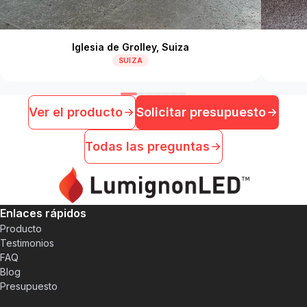
Iglesia de Grolley, Suiza
SUIZA
Ver el producto
Solicitar presupuesto
Todas las preguntas
Enlaces rápidos
Producto
Testimonios
FAQ
Blog
Presupuesto