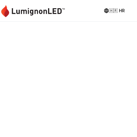
🇭🇷
HR