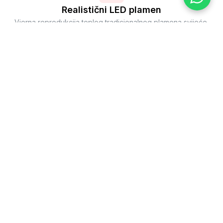
Realistični LED plamen
Vjerna reprodukcija toplog tradicionalnog plamena svijeće,
umirujući i prirodan.
Tipka
Temelji se na povjerenju, jednostavna uporaba.
2 godine jamstva
Potpuno pokriće dijelova i rada s uključenom uslugom
održavanja.