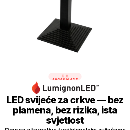
🇨🇭
SWISS MADE
LED svijeće za crkve — bez
plamena, bez rizika, ista
svjetlost