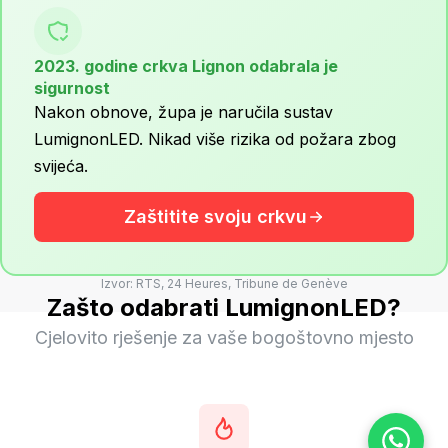
2023. godine crkva Lignon odabrala je
sigurnost
Nakon obnove, župa je naručila sustav
LumignonLED. Nikad više rizika od požara zbog
svijeća.
Zaštitite svoju crkvu
Izvor: RTS, 24 Heures, Tribune de Genève
Zašto odabrati LumignonLED?
Cjelovito rješenje za vaše bogoštovno mjesto