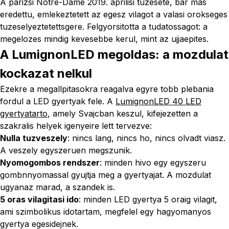
A parizsi Notre-Dame 2019. aprilisi tuzesete, bar mas
eredettu, emlekeztetett az egesz vilagot a valasi orokseges
tuzeselyeztetettsgere. Felgyorsitotta a tudatossagot:
a
megelozes mindig kevesebbe kerul, mint az ujjaepites
.
A LumignonLED megoldas: a mozdulat
kockazat nelkul
Ezekre a megallpitasokra reagalva egyre tobb plebania
fordul a LED gyertyak fele. A
LumignonLED 40 LED
gyertyatarto
, amely Svajcban keszul, kifejezetten a
szakralis helyek igenyeire lett tervezve:
Nulla tuzveszely
: nincs lang, nincs ho, nincs olvadt viasz.
A veszely egyszeruen megszunik.
Nyomogombos rendszer
: minden hivo egy egyszeru
gombnnyomassal gyujtja meg a gyertyajat. A mozdulat
ugyanaz marad, a szandek is.
5 oras vilagitasi ido
: minden LED gyertya 5 oraig vilagit,
ami szimbolikus idotartam, megfelel egy hagyomanyos
gyertya egesidejnek.