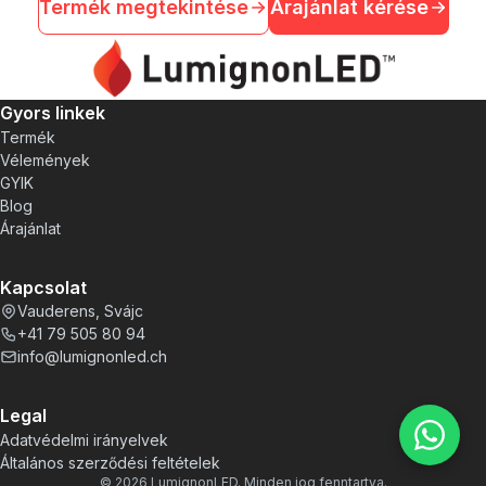
Termék megtekintése
Árajánlat kérése
Gyors linkek
Termék
Vélemények
GYIK
Blog
Árajánlat
Kapcsolat
Vauderens, Svájc
+41 79 505 80 94
info@lumignonled.ch
Legal
Adatvédelmi irányelvek
Általános szerződési feltételek
©
2026
LumignonLED. Minden jog fenntartva.