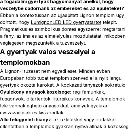
a fogadalmi gyertyak hagyomanyat anelkul, hogy
veszelybe sodornank az embereket es az epuleteket?
Ebben a kontextusban az ujjaepitett Lignon templom ugy
dontott, hogy
LumignonLED LED gyertyatartot
telepit.
Pragmatikus es szimbolikus dontes egyszerre: megtartani
a feny, az ima es az elmelelyules mozdulatatat, mikozben
veglegesen megszuntetik a tuzveszelyt.
A gyertyak valos veszelyei a
templomokban
A Lignon-i tuzeset nem egyedi eset. Minden evben
Europaban tobb tucat templom szenved el a nyilt langu
gyertyak okozta karokat. A kockazati tenyezok sokretuk:
Gyulekony anyagok kozelsege
: regi famunkak,
fuggonyok, oltarteritok, liturgikus konyvek. A templomok
tele vannak egheto anyagokkal, amelyek gyakran
evszazadosak es kiszaradtak.
Allo felugyeleti hianyz
: az uzletekkel vagy irodakkal
ellentetben a templomok gyakran nyitva allnak a kozosseg