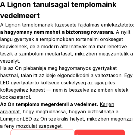
A Lignon tanulsagai templomaink
vedelmeert
A Lignon templomanak tuzeseete fajdalmas emlekezteteto:
a hagyomany nem mehet a biztonsag rovasara
. A nyilt
langu gyertyak a templomokban tortenelmi orokseget
kepviselnek, de a modern alternativak ma mar lehetove
teszik a szimbolum megtartasat, mikozben megszuntetik a
veszelyt.
Ha az On plebaniaja meg hagyomanyos gyertyakat
hasznal, talan itt az ideje elgondolkodni a valtoztason. Egy
LED gyertyatarto koltsege csekelyseg az ujjaepites
koltsegeihez kepest — nem is beszelve az emberi eletek
kockazatarol.
Az On temploma megerdemli a vedelmet.
Kerjen
arajanlat
, hogy megtudhassa, hogyan biztosithatja a
LumignonLED az On szakralis helyet, mikozben megorizzi
a feny mozdulat szepseget.