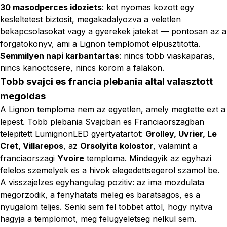
30 masodperces idoziets
: ket nyomas kozott egy
kesleltetest biztosit, megakadalyozva a veletlen
bekapcsolasokat vagy a gyerekek jatekat — pontosan az a
forgatokonyv, ami a Lignon templomot elpusztitotta.
Semmilyen napi karbantartas
: nincs tobb viaskaparas,
nincs kanoctcsere, nincs korom a falakon.
Tobb svajci es francia plebania altal valasztott
megoldas
A Lignon temploma nem az egyetlen, amely megtette ezt a
lepest. Tobb plebania Svajcban es Franciaorszagban
telepitett LumignonLED gyertyatartot:
Grolley, Uvrier, Le
Cret, Villarepos
, az
Orsolyita kolostor
, valamint a
franciaorszagi
Yvoire
temploma. Mindegyik az egyhazi
felelos szemelyek es a hivok elegedettsegerol szamol be.
A visszajelzes egyhangulag pozitiv: az ima mozdulata
megorzodik, a fenyhatats meleg es baratsagos, es a
nyugalom teljes. Senki sem fel tobbet attol, hogy nyitva
hagyja a templomot, meg felugyeletseg nelkul sem.