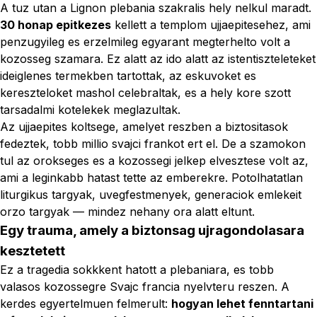
A tuz utan a Lignon plebania szakralis hely nelkul maradt.
30 honap epitkezes
kellett a templom ujjaepitesehez, ami
penzugyileg es erzelmileg egyarant megterhelto volt a
kozosseg szamara. Ez alatt az ido alatt az istentiszteleteket
ideiglenes termekben tartottak, az eskuvoket es
kereszteloket mashol celebraltak, es a hely kore szott
tarsadalmi kotelekek meglazultak.
Az ujjaepites koltsege, amelyet reszben a biztositasok
fedeztek, tobb millio svajci frankot ert el. De a szamokon
tul az orokseges es a kozossegi jelkep elvesztese volt az,
ami a leginkabb hatast tette az emberekre. Potolhatatlan
liturgikus targyak, uvegfestmenyek, generaciok emlekeit
orzo targyak — mindez nehany ora alatt eltunt.
Egy trauma, amely a biztonsag ujragondolasara
kesztetett
Ez a tragedia sokkkent hatott a plebaniara, es tobb
valasos kozossegre Svajc francia nyelvteru reszen. A
kerdes egyertelmuen felmerult:
hogyan lehet fenntartani