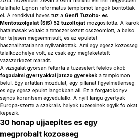
2014. november 28-an a Genf melletti Vernier negyedben
talalhato Lignon reformatus templomot langok boritottak
el. A rendkivul heves tuz a
Genfi Tuzolto- es
Mentoszolgalat (SIS) 52 tuzoltojat
mozgositotta. A karok
hatalmasak voltak: a tetoszerkezett osszeomlott, a belso
ter teljesen megsemmisult, es az epuletet
hasznalhatatlanna nyilvanitottak. Ami egy egesz kozosseg
talalkozohelye volt, az csak egy megfeketetett
vazszerkezet maradt.
A vizsgalat gyorsan feltarta a tuzesetert felelos okot:
fogadalmi gyertyakkal jatszo gyerekek
a templomon
belul. Egy artatlan mozdulat, egy pillanat figyelmetlenseg,
es egy egesz epulet langokban all. Ez a forgatokonyv
sajnos korantsem egyedulallo. A nyilt langu gyertyak
Europa-szerte a szakralis helyek tuzeseinek egyik fo okat
kepezik.
30 honap ujjaepites es egy
megprobalt kozosseg