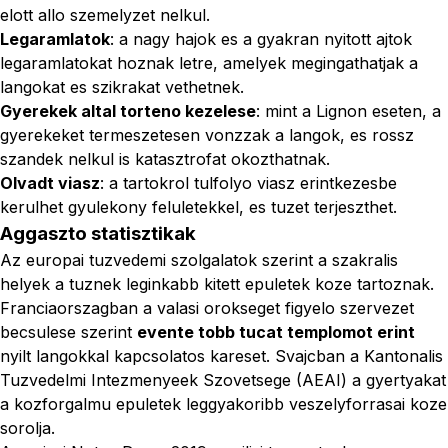
elott allo szemelyzet nelkul.
Legaramlatok
: a nagy hajok es a gyakran nyitott ajtok
legaramlatokat hoznak letre, amelyek megingathatjak a
langokat es szikrakat vethetnek.
Gyerekek altal torteno kezelese
: mint a Lignon eseten, a
gyerekeket termeszetesen vonzzak a langok, es rossz
szandek nelkul is katasztrofat okozthatnak.
Olvadt viasz
: a tartokrol tulfolyo viasz erintkezesbe
kerulhet gyulekony feluletekkel, es tuzet terjeszthet.
Aggaszto statisztikak
Az europai tuzvedemi szolgalatok szerint a szakralis
helyek a tuznek leginkabb kitett epuletek koze tartoznak.
Franciaorszagban a valasi orokseget figyelo szervezet
becsulese szerint
evente tobb tucat templomot erint
nyilt langokkal kapcsolatos kareset. Svajcban a Kantonalis
Tuzvedelmi Intezmenyeek Szovetsege (AEAI) a gyertyakat
a kozforgalmu epuletek leggyakoribb veszelyforrasai koze
sorolja.