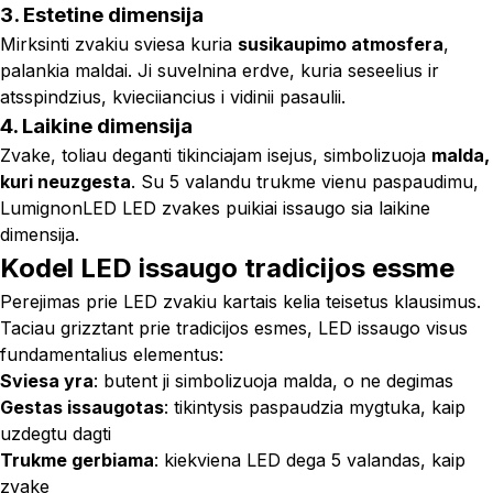
3. Estetine dimensija
Mirksinti zvakiu sviesa kuria
susikaupimo atmosfera
,
palankia maldai. Ji suvelnina erdve, kuria seseelius ir
atsspindzius, kvieciiancius i vidinii pasaulii.
4. Laikine dimensija
Zvake, toliau deganti tikinciajam isejus, simbolizuoja
malda,
kuri neuzgesta
. Su 5 valandu trukme vienu paspaudimu,
LumignonLED LED zvakes puikiai issaugo sia laikine
dimensija.
Kodel LED issaugo tradicijos essme
Perejimas prie LED zvakiu kartais kelia teisetus klausimus.
Taciau grizztant prie tradicijos esmes, LED issaugo visus
fundamentalius elementus:
Sviesa yra
: butent ji simbolizuoja malda, o ne degimas
Gestas issaugotas
: tikintysis paspaudzia mygtuka, kaip
uzdegtu dagti
Trukme gerbiama
: kiekviena LED dega 5 valandas, kaip
zvake