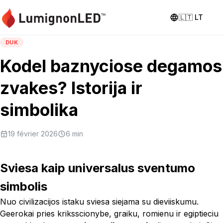
🇱🇹
LT
DUK
Kodel baznyciose degamos
zvakes? Istorija ir
simbolika
19 février 2026
6
min
Sviesa kaip universalus sventumo
simbolis
Nuo civilizacijos istaku sviesa siejama su dieviiskumu.
Geerokai pries kriksscionybe, graiku, romienu ir egiptieciu