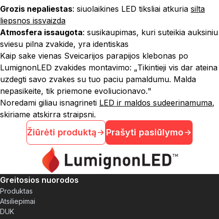
Grozis nepaliestas
: siuolaikines LED tiksliai atkuria
silta
liepsnos issvaizda
Atmosfera issaugota
: susikaupimas, kuri suteikia auksiniu
sviesu pilna zvakide, yra identiskas
Kaip sake vienas Sveicarijos parapijos klebonas po
LumignonLED zvakides montavimo: „
Tikintieji vis dar ateina
uzdegti savo zvakes su tuo paciu pamaldumu. Malda
nepasikeite, tik priemone evoliucionavo.
"
Noredami giliau isnagrineti
LED ir maldos sudeerinamuma
,
skiriame atskirra straipsni.
Žiūrėti produktą
Prašyti pasiūlymo
Greitosios nuorodos
Produktas
Atsiliepimai
DUK