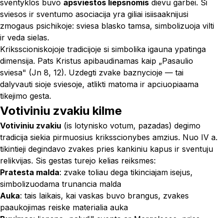
sventyklos buvo
apsviestos liepsnomis
dievu garbei. Si
sviesos ir sventumo asociacija yra giliai isiisaaknijusi
zmogaus psichikoje: sviesa blasko tamsa, simbolizuoja vilti
ir veda sielas.
Kriksscioniskojoje tradicijoje si simbolika igauna ypatinga
dimensija. Pats Kristus apibaudinamas kaip „
Pasaulio
sviesa
" (Jn 8, 12). Uzdegti zvake baznycioje — tai
dalyvauti sioje sviesoje, atlikti matoma ir apciuopiaama
tikejimo gesta.
Votiviniu zvakiu kilme
Votiviniu zvakiu
(is lotynisko
votum
, pazadas) degimo
tradicija siekia pirmuosius kriksscionybes amzius. Nuo IV a.
tikintieji degindavo zvakes pries kankiniu kapus ir sventuju
relikvijas. Sis gestas turejo kelias reiksmes:
Pratesta malda
: zvake toliau dega tikinciajam isejus,
simbolizuodama trunancia malda
Auka
: tais laikais, kai vaskas buvo brangus, zvakes
paaukojimas reiske materialia auka