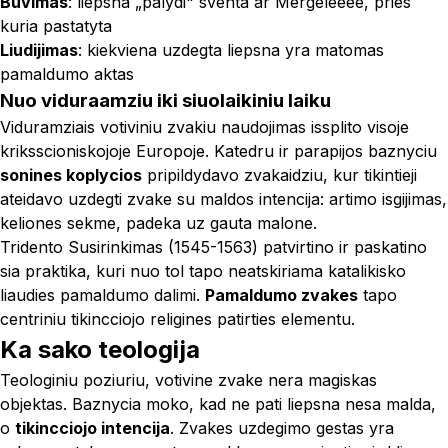
Buvimas
: liepsna „palydi" sventa ar Mergeleeee, pries
kuria pastatyta
Liudijimas
: kiekviena uzdegta liepsna yra matomas
pamaldumo aktas
Nuo viduraamziu iki siuolaikiniu laiku
Viduramziais votiviniu zvakiu naudojimas issplito visoje
kriksscioniskojoje Europoje. Katedru ir parapijos baznyciu
sonines koplycios
pripildydavo zvakaidziu, kur tikintieji
ateidavo uzdegti zvake su maldos intencija: artimo isgijimas,
keliones sekme, padeka uz gauta malone.
Tridento Susirinkimas (1545-1563) patvirtino ir paskatino
sia praktika, kuri nuo tol tapo neatskiriama katalikisko
liaudies pamaldumo dalimi.
Pamaldumo zvakes
tapo
centriniu tikincciojo religines patirties elementu.
Ka sako teologija
Teologiniu poziuriu, votivine zvake nera magiskas
objektas. Baznycia moko, kad ne pati liepsna nesa malda,
o
tikincciojo intencija
. Zvakes uzdegimo gestas yra