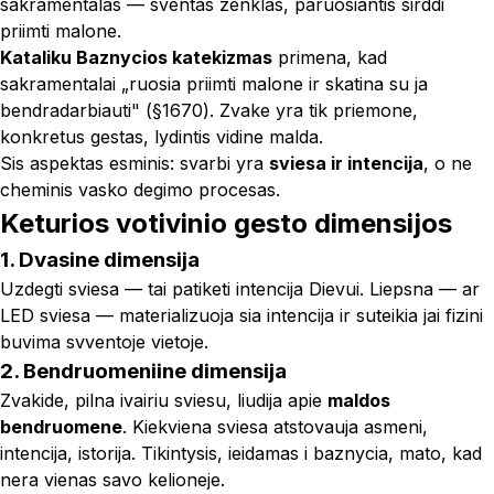
sakramentalas
— sventas zenklas, paruosiantis sirddi
priimti malone.
Kataliku Baznycios katekizmas
primena, kad
sakramentalai „ruosia priimti malone ir skatina su ja
bendradarbiauti" (§1670). Zvake yra tik priemone,
konkretus gestas, lydintis vidine malda.
Sis aspektas esminis: svarbi yra
sviesa ir intencija
, o ne
cheminis vasko degimo procesas.
Keturios votivinio gesto dimensijos
1. Dvasine dimensija
Uzdegti sviesa — tai patiketi intencija Dievui. Liepsna — ar
LED sviesa — materializuoja sia intencija ir suteikia jai fizini
buvima svventoje vietoje.
2. Bendruomeniine dimensija
Zvakide, pilna ivairiu sviesu, liudija apie
maldos
bendruomene
. Kiekviena sviesa atstovauja asmeni,
intencija, istorija. Tikintysis, ieidamas i baznycia, mato, kad
nera vienas savo kelioneje.