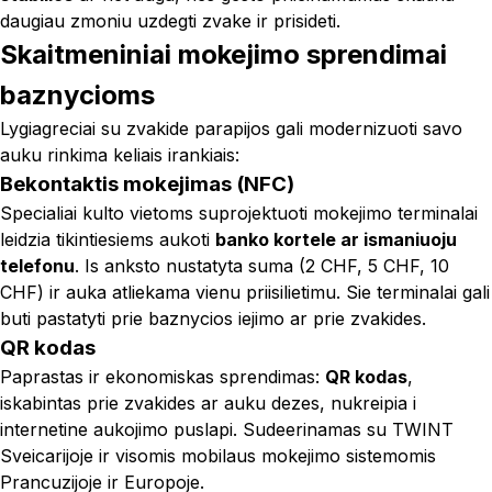
daugiau zmoniu uzdegti zvake ir prisideti.
Skaitmeniniai mokejimo sprendimai
baznycioms
Lygiagreciai su zvakide parapijos gali modernizuoti savo
auku rinkima keliais irankiais:
Bekontaktis mokejimas (NFC)
Specialiai kulto vietoms suprojektuoti mokejimo terminalai
leidzia tikintiesiems aukoti
banko kortele ar ismaniuoju
telefonu
. Is anksto nustatyta suma (2 CHF, 5 CHF, 10
CHF) ir auka atliekama vienu priisilietimu. Sie terminalai gali
buti pastatyti prie baznycios iejimo ar prie zvakides.
QR kodas
Paprastas ir ekonomiskas sprendimas:
QR kodas
,
iskabintas prie zvakides ar auku dezes, nukreipia i
internetine aukojimo puslapi. Sudeerinamas su TWINT
Sveicarijoje ir visomis mobilaus mokejimo sistemomis
Prancuzijoje ir Europoje.