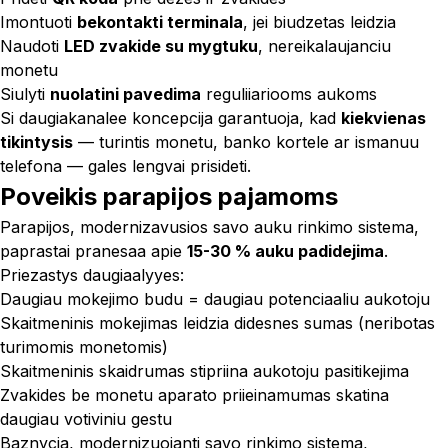
Imontuoti
bekontakti terminala
, jei biudzetas leidzia
Naudoti
LED zvakide su mygtuku
, nereikalaujanciu
monetu
Siulyti
nuolatini pavedima
reguliiariooms aukoms
Si daugiakanalee koncepcija garantuoja, kad
kiekvienas
tikintysis
— turintis monetu, banko kortele ar ismanuu
telefona — gales lengvai prisideti.
Poveikis parapijos pajamoms
Parapijos, modernizavusios savo auku rinkimo sistema,
paprastai pranesaa apie
15-30 % auku padidejima
.
Priezastys daugiaalyyes:
Daugiau mokejimo budu = daugiau potenciaaliu aukotoju
Skaitmeninis mokejimas leidzia didesnes sumas (neribotas
turimomis monetomis)
Skaitmeninis skaidrumas stipriina aukotoju pasitikejima
Zvakides be monetu aparato priieinamumas skatina
daugiau votiviniu gestu
Baznycia, modernizuojanti savo rinkimo sistema,