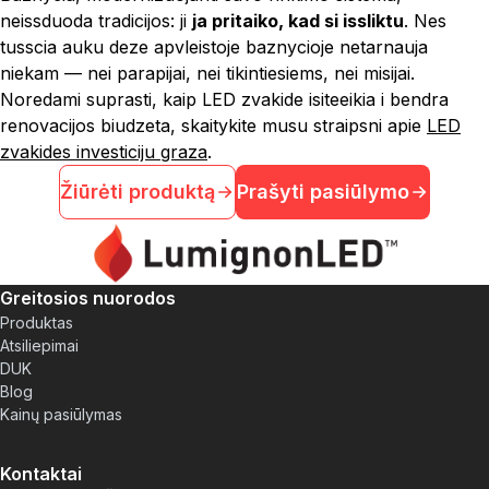
neissduoda tradicijos: ji
ja pritaiko, kad si issliktu
. Nes
tusscia auku deze apvleistoje baznycioje netarnauja
niekam — nei parapijai, nei tikintiesiems, nei misijai.
Noredami suprasti, kaip LED zvakide isiteeikia i bendra
renovacijos biudzeta, skaitykite musu straipsni apie
LED
zvakides investiciju graza
.
Žiūrėti produktą
Prašyti pasiūlymo
Greitosios nuorodos
Produktas
Atsiliepimai
DUK
Blog
Kainų pasiūlymas
Kontaktai