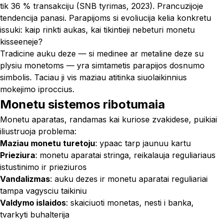
tik 36 % transakciju (SNB tyrimas, 2023). Prancuzijoje
tendencija panasi. Parapijoms si evoliucija kelia konkretu
issuki: kaip rinkti aukas, kai tikintieji nebeturi monetu
kisseeneje?
Tradicine auku deze — si medinee ar metaline deze su
plysiu monetoms — yra simtametis parapijos dosnumo
simbolis. Taciau ji vis maziau atitinka siuolaikinnius
mokejimo iproccius.
Monetu sistemos ribotumaia
Monetu aparatas, randamas kai kuriose zvakidese, puikiai
iliustruoja problema:
Maziau monetu turetoju
: ypaac tarp jaunuu kartu
Prieziura
: monetu aparatai stringa, reikalauja reguliariaus
istustinimo ir prieziuros
Vandalizmas
: auku dezes ir monetu aparatai reguliariai
tampa vagysciu taikiniu
Valdymo islaidos
: skaiciuoti monetas, nesti i banka,
tvarkyti buhalterija