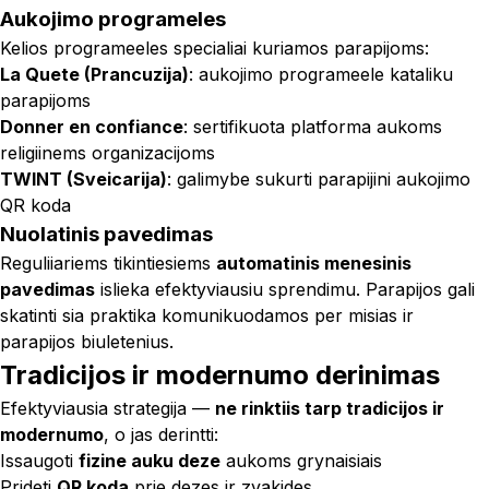
Aukojimo programeles
Kelios programeeles specialiai kuriamos parapijoms:
La Quete (Prancuzija)
: aukojimo programeele kataliku
parapijoms
Donner en confiance
: sertifikuota platforma aukoms
religiinems organizacijoms
TWINT (Sveicarija)
: galimybe sukurti parapijini aukojimo
QR koda
Nuolatinis pavedimas
Reguliiariems tikintiesiems
automatinis menesinis
pavedimas
islieka efektyviausiu sprendimu. Parapijos gali
skatinti sia praktika komunikuodamos per misias ir
parapijos biuletenius.
Tradicijos ir modernumo derinimas
Efektyviausia strategija —
ne rinktiis tarp tradicijos ir
modernumo
, o jas derintti:
Issaugoti
fizine auku deze
aukoms grynaisiais
Prideti
QR koda
prie dezes ir zvakides