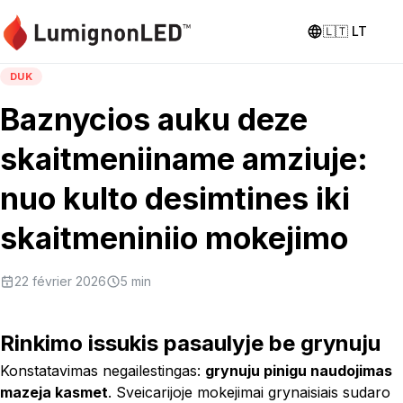
🇱🇹
LT
DUK
Baznycios auku deze
skaitmeniiname amziuje:
nuo kulto desimtines iki
skaitmeniniio mokejimo
22 février 2026
5
min
Rinkimo issukis pasaulyje be grynuju
Konstatavimas negailestingas:
grynuju pinigu naudojimas
mazeja kasmet
. Sveicarijoje mokejimai grynaisiais sudaro