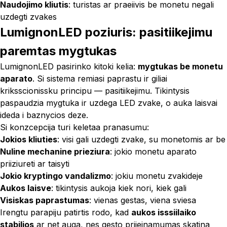
Naudojimo kliutis
: turistas ar praeiivis be monetu negali
uzdegti zvakes
LumignonLED poziuris: pasitiikejimu
paremtas mygtukas
LumignonLED pasirinko kitoki kelia:
mygtukas be monetu
aparato
. Si sistema remiasi paprastu ir giliai
kriksscionissku principu — pasitiikejimu. Tikintysis
paspaudzia mygtuka ir uzdega LED zvake, o auka laisvai
ideda i baznycios deze.
Si konzcepcija turi keletaa pranasumu:
Jokios kliuties
: visi gali uzdegti zvake, su monetomis ar be
Nuline mechanine prieziura
: jokio monetu aparato
priiziureti ar taisyti
Jokio kryptingo vandalizmo
: jokiu monetu zvakideje
Aukos laisve
: tikintysis aukoja kiek nori, kiek gali
Visiskas paprastumas
: vienas gestas, viena sviesa
Irengtu parapiju patirtis rodo, kad
aukos isssiilaiko
stabilios
ar net auga, nes gesto priieinamumas skatina