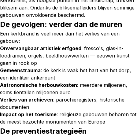
Kerktorens, als hoogste punten in het landschap, trekken
bliksem aan. Ondanks de bliksemafleiders blijven sommige
gebouwen onvoldoende beschermd.
De gevolgen: verder dan de muren
Een kerkbrand is veel meer dan het verlies van een
gebouw:
Onvervangbaar artistiek erfgoed
: fresco's, glas-in-
loodramen, orgels, beeldhouwwerken — eeuwen kunst
gaan in rook op
Gemeenstrauma
: de kerk is vaak het hart van het dorp,
een identitair ankerpunt
Astronomische herbouwkosten
: meerdere miljoenen,
soms tientallen miljoenen euro
Verlies van archieven
: parochieregisters, historische
documenten
Impact op het toerisme
: religieuze gebouwen behoren tot
de meest bezochte monumenten van Europa
De preventiestrategieën