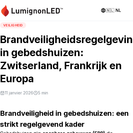
🇳🇱
NL
VEILIGHEID
Brandveiligheidsregelgevi
in gebedshuizen:
Zwitserland, Frankrijk en
Europa
11 janvier 2026
5
min
Brandveiligheid in gebedshuizen: een
strikt regelgevend kader