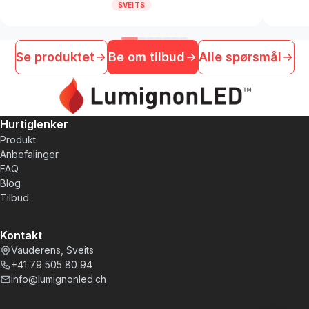
SVEITS
Se produktet
Be om tilbud
Alle spørsmål
Hurtiglenker
Produkt
Anbefalinger
FAQ
Blog
Tilbud
Kontakt
Vauderens, Sveits
+41 79 505 80 94
info@lumignonled.ch