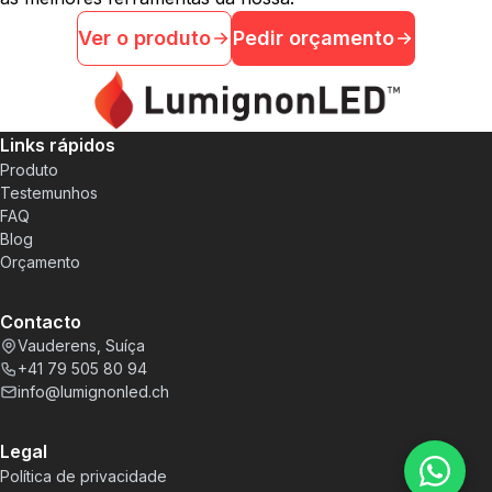
Ver o produto
Pedir orçamento
Links rápidos
Produto
Testemunhos
FAQ
Blog
Orçamento
Contacto
Vauderens, Suíça
+41 79 505 80 94
info@lumignonled.ch
Legal
Política de privacidade