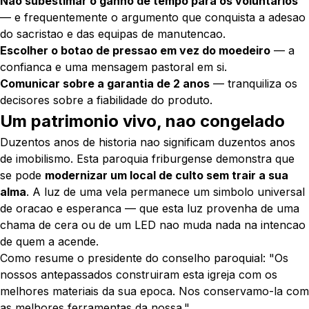
Nao subestimar o ganho de tempo para os voluntarios
— e frequentemente o argumento que conquista a adesao
do sacristao e das equipas de manutencao.
Escolher o botao de pressao em vez do moedeiro
— a
confianca e uma mensagem pastoral em si.
Comunicar sobre a garantia de 2 anos
— tranquiliza os
decisores sobre a fiabilidade do produto.
Um patrimonio vivo, nao congelado
Duzentos anos de historia nao significam duzentos anos
de imobilismo. Esta paroquia friburgense demonstra que
se pode
modernizar um local de culto sem trair a sua
alma
. A luz de uma vela permanece um simbolo universal
de oracao e esperanca — que esta luz provenha de uma
chama de cera ou de um LED nao muda nada na intencao
de quem a acende.
Como resume o presidente do conselho paroquial:
"Os
nossos antepassados construiram esta igreja com os
melhores materiais da sua epoca. Nos conservamo-la com
as melhores ferramentas da nossa."