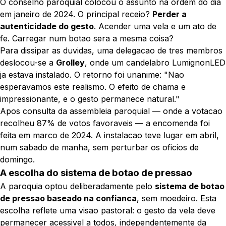
O conselho paroquial colocou o assunto na ordem do dia
em janeiro de 2024. O principal receio?
Perder a
autenticidade do gesto
. Acender uma vela e um ato de
fe. Carregar num botao sera a mesma coisa?
Para dissipar as duvidas, uma delegacao de tres membros
deslocou-se a
Grolley
, onde um candelabro LumignonLED
ja estava instalado. O retorno foi unanime:
"Nao
esperavamos este realismo. O efeito de chama e
impressionante, e o gesto permanece natural."
Apos consulta da assembleia paroquial — onde a votacao
recolheu 87% de votos favoraveis — a encomenda foi
feita em marco de 2024. A instalacao teve lugar em abril,
num sabado de manha, sem perturbar os oficios de
domingo.
A escolha do sistema de botao de pressao
A paroquia optou deliberadamente pelo
sistema de botao
de pressao baseado na confianca
, sem moedeiro. Esta
escolha reflete uma visao pastoral: o gesto da vela deve
permanecer acessivel a todos, independentemente da