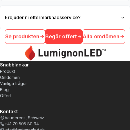
Erbjuder ni eftermarknadsservice?
Se produkten
Begär offert
Alla omdömen
Snabblänkar
Produkt
Omdömen
Vanliga frågor
Blog
Offert
Kontakt
Vauderens, Schweiz
+41 79 505 80 94
info@lumignonled.ch