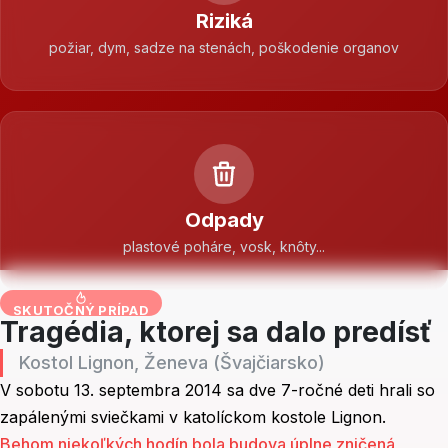
Riziká
požiar, dym, sadze na stenách, poškodenie organov
Odpady
plastové poháre, vosk, knôty...
SKUTOČNÝ PRÍPAD
Tragédia, ktorej sa dalo predísť
Kostol Lignon, Ženeva (Švajčiarsko)
V sobotu 13. septembra 2014 sa dve 7-ročné deti hrali so
zapálenými sviečkami v katolíckom kostole Lignon.
Behom niekoľkých hodín bola budova úplne zničená