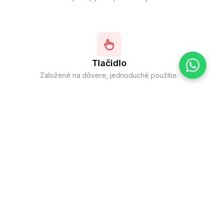
Tlačidlo
Založené na dôvere, jednoduché použitie.
2 roky záruka
Kompletné krytie dielov a práce so zahrnutou údržbou.