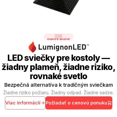
🇨🇭
SWISS MADE
LED sviečky pre kostoly —
žiadny plameň, žiadne riziko,
rovnaké svetlo
Bezpečná alternatíva k tradičným sviečkam
Žiadne riziko požiaru. Žiadny odpad. Žiadne sadze.
Viac informácií
Požiadať o cenovú ponuku