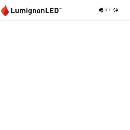
🇸🇰
SK