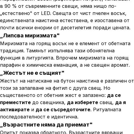
в 90 % от съвременните свещи, няма нищо по-
„естествено" от LED. Свещта от чист пчелен восък,
единствената наистина естествена, е изоставена от
почти всички енории от десетилетия поради цената.
„Липсва миризмата"
Миризмата на горящ восък не е елемент от обетната
традиция. Тамянът изпълнява тази обонятелна
функция в литургията. Впрочем миризмата на горящ
парафин е химическа еманация, а не свещен аромат.
„Жестът не е същият"
Жестът на натискане на бутон наистина е различен от
този за запалване на фитил с друга свещ. Но
същественото от обетния жест е запазено:
да се
преместите
до свещника,
да изберете
свещ,
да я
активирате
и
да се съсредоточите
. Ритуалната
последователност е идентична.
„Възрастните няма да приемат"
Опитът показва обратното. Възрастните вярващи