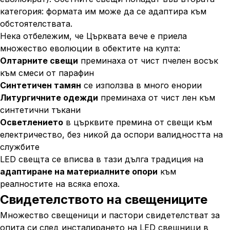
категория: формата им може да се адаптира към
обстоятелствата.
Нека отбележим, че Църквата вече е приела
множество еволюции в обектите на култа:
Олтарните свещи
преминаха от чист пчелен восък
към смеси от парафин
Синтетичен тамян
се използва в много енории
Литургичните одежди
преминаха от чист лен към
синтетични тъкани
Осветлението
в църквите премина от свещи към
електричество, без никой да оспори валидността на
службите
LED свещта се вписва в тази дълга традиция на
адаптиране на материалните опори
към
реалностите на всяка епоха.
Свидетелството на свещениците
Множество свещеници и пастори свидетелстват за
опита си след инсталирането на LED свещници в