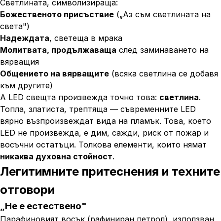
Светлината, символизираща:
Божественото присъствие
(„Аз съм светлината на
света")
Надеждата
, светеща в мрака
Молитвата, продължаваща
след заминаването на
вярващия
Общението на вярващите
(всяка светлина се добавя
към другите)
А LED свещта произвежда точно това:
светлина
.
Топла, златиста, трептяща — съвременните LED
вярно възпроизвеждат вида на пламък. Това, което
LED не произвежда, е дим, сажди, риск от пожар и
восъчни остатъци. Толкова елементи, които нямат
никаква духовна стойност
.
Легитимните притеснения и техните
отговори
„Не е естествено"
Парафиновият восък (рафиниран петрол), използван