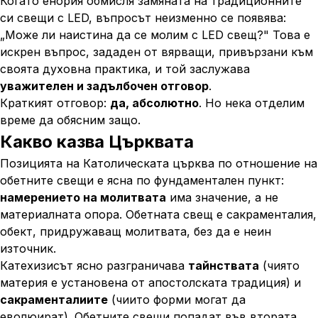
Когато енория обмисля замяната на традиционните
си свещи с LED, въпросът неизменно се появява:
„
Може ли наистина да се молим с LED свещ?
" Това е
искрен въпрос, зададен от вярващи, привързани към
своята духовна практика, и той заслужава
уважителен и задълбочен отговор
.
Краткият отговор:
да, абсолютно
. Но нека отделим
време да обясним защо.
Какво казва Църквата
Позицията на Католическата църква по отношение на
обетните свещи е ясна по фундаментален пункт:
намерението на молитвата
има значение, а не
материалната опора. Обетната свещ е
сакраменталия
,
обект, придружаващ молитвата, без да е неин
източник.
Катехизисът ясно разграничава
тайнствата
(чиято
материя е установена от апостолската традиция) и
сакраменталиите
(чиито форми могат да
еволюират). Обетните свещи попадат във втората