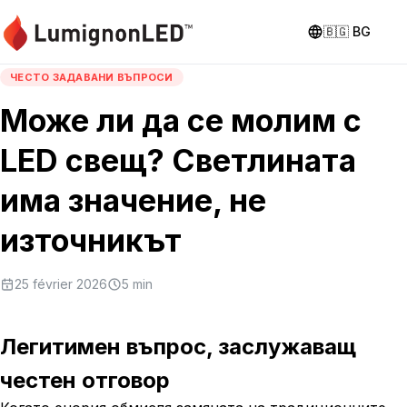
🇧🇬
BG
ЧЕСТО ЗАДАВАНИ ВЪПРОСИ
Може ли да се молим с
LED свещ? Светлината
има значение, не
източникът
25 février 2026
5
min
Легитимен въпрос, заслужаващ
честен отговор