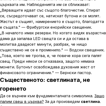
църквата им. Наблюденията им се сближават:
„
Вярващите идват със същото благочестие. Спират
се, съсредоточават се, натискат бутона и се молят.
Жестът е същият, намерението е същото, благодатта
е същата.
" — Фрибургски енорийски свещеник.
„
В началото имах резерви. Но когато видях възрастна
дама да запалва LED свещта си и да остава в
молитва двадесет минути, разбрах, че нищо
съществено не се е променило.
" — Водски свещеник.
„
Това, което ме трогва, е, че повече хора сега палят
свещ. Преди някои се отказваха, защото нямаха
монети. Бутонът освобождава духовния жест от
финансовото ограничение.
" — Бернски пастор.
Същественото: светлината, не
горенето
Да се върнем към фундаменталната символика.
Защо
палим свещ в църква?
За да произведем
светлина
.