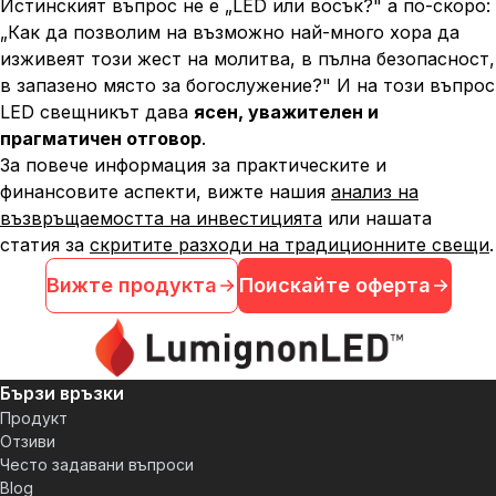
Истинският въпрос не е „LED или восък?" а по-скоро:
„Как да позволим на възможно най-много хора да
изживеят този жест на молитва, в пълна безопасност,
в запазено място за богослужение?" И на този въпрос
LED свещникът дава
ясен, уважителен и
прагматичен отговор
.
За повече информация за практическите и
финансовите аспекти, вижте нашия
анализ на
възвръщаемостта на инвестицията
или нашата
статия за
скритите разходи на традиционните свещи
.
Вижте продукта
Поискайте оферта
Бързи връзки
Продукт
Отзиви
Често задавани въпроси
Blog