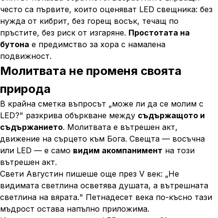
често са първите, които оценяват LED свещника: без
нужда от кибрит, без горещ восък, течащ по
пръстите, без риск от изгаряне.
Простотата на
бутона
е предимство за хора с намалена
подвижност.
Молитвата не променя своята
природа
В крайна сметка въпросът „може ли да се молим с
LED?" разкрива объркване между
съдържащото и
съдържанието
. Молитвата е вътрешен акт,
движение на сърцето към Бога. Свещта — восъчна
или LED — е само
видим акомпанимент
на този
вътрешен акт.
Свети Августин пишеше още през V век: „
Не
видимата светлина осветява душата, а вътрешната
светлина на вярата.
" Петнадесет века по-късно тази
мъдрост остава напълно приложима.