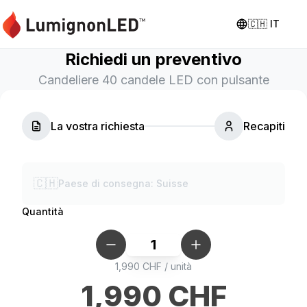
🇨🇭
IT
Richiedi un preventivo
Candeliere 40 candele LED con pulsante
La vostra richiesta
Recapiti
🇨🇭
Paese di consegna
:
Suisse
Quantità
1
1,990
CHF
/
unità
1,990
CHF