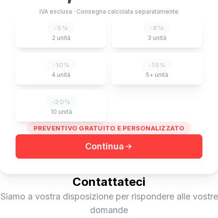
IVA esclusa
·
Consegna calcolata separatamente
-
5
%
-
8
%
2
unità
3
unità
-
10
%
-
15
%
4
unità
5+
unità
-
20
%
10
unità
PREVENTIVO GRATUITO E PERSONALIZZATO
Continua
Contattateci
Siamo a vostra disposizione per rispondere alle vostre
domande