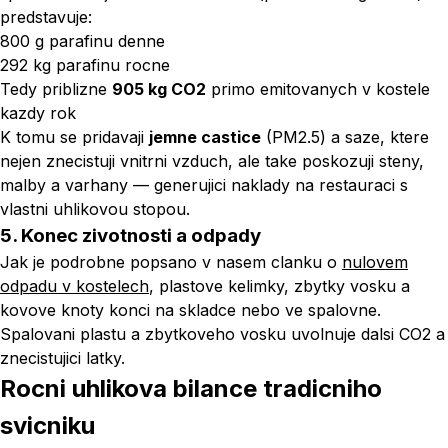
predstavuje:
800 g parafinu denne
292 kg parafinu rocne
Tedy priblizne
905 kg CO2
primo emitovanych v kostele
kazdy rok
K tomu se pridavaji
jemne castice
(PM2.5) a saze, ktere
nejen znecistuji vnitrni vzduch, ale take poskozuji steny,
malby a varhany — generujici naklady na restauraci s
vlastni uhlikovou stopou.
5. Konec zivotnosti a odpady
Jak je podrobne popsano v nasem clanku o
nulovem
odpadu v kostelech
, plastove kelimky, zbytky vosku a
kovove knoty konci na skladce nebo ve spalovne.
Spalovani plastu a zbytkoveho vosku uvolnuje dalsi CO2 a
znecistujici latky.
Rocni uhlikova bilance tradicniho
svicniku