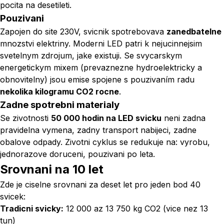
pocita na desetileti.
Pouzivani
Zapojen do site 230V, svicnik spotrebovava
zanedbatelne
mnozstvi elektriny. Moderni LED patri k nejucinnejsim
svetelnym zdrojum, jake existuji. Se svycarskym
energetickym mixem (prevaznezne hydroelektricky a
obnovitelny) jsou emise spojene s pouzivaním radu
nekolika kilogramu CO2 rocne
.
Zadne spotrebni materialy
Se zivotnosti
50 000 hodin na LED svicku
neni zadna
pravidelna vymena, zadny transport nabijeci, zadne
obalove odpady. Zivotni cyklus se redukuje na: vyrobu,
jednorazove doruceni, pouzivani po leta.
Srovnani na 10 let
Zde je ciselne srovnani za deset let pro jeden bod 40
svicek:
Tradicni svicky:
12 000 az 13 750 kg CO2 (vice nez 13
tun)