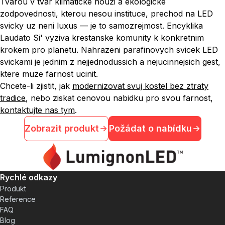
Tvarou v tvar klimaticke nouzi a ekologicke
zodpovednosti, kterou nesou instituce, prechod na LED
svicky uz neni luxus — je to samozrejmost. Encyklika
Laudato Si'
vyziva krestanske komunity k konkretnim
krokem pro planetu. Nahrazeni parafinovych svicek LED
svickami je jednim z nejjednodussich a nejucinnejsich gest,
ktere muze farnost ucinit.
Chcete-li zjistit, jak
modernizovat svuj kostel bez ztraty
tradice
, nebo ziskat cenovou nabidku pro svou farnost,
kontaktujte nas tym
.
Zobrazit produkt
Požádat o nabídku
Rychlé odkazy
Produkt
Reference
FAQ
Blog