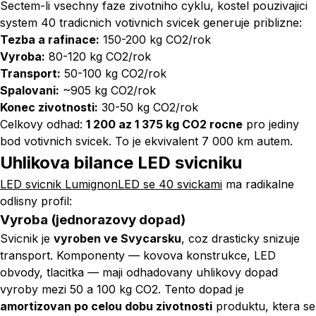
Sectem-li vsechny faze zivotniho cyklu, kostel pouzivajici
system 40 tradicnich votivnich svicek generuje priblizne:
Tezba a rafinace:
150-200 kg CO2/rok
Vyroba:
80-120 kg CO2/rok
Transport:
50-100 kg CO2/rok
Spalovani:
~905 kg CO2/rok
Konec zivotnosti:
30-50 kg CO2/rok
Celkovy odhad:
1 200 az 1 375 kg CO2 rocne
pro jediny
bod votivnich svicek. To je ekvivalent 7 000 km autem.
Uhlikova bilance LED svicniku
LED svicnik LumignonLED se 40 svickami
ma radikalne
odlisny profil:
Vyroba (jednorazovy dopad)
Svicnik je
vyroben ve Svycarsku
, coz drasticky snizuje
transport. Komponenty — kovova konstrukce, LED
obvody, tlacitka — maji odhadovany uhlikovy dopad
vyroby mezi 50 a 100 kg CO2. Tento dopad je
amortizovan po celou dobu zivotnosti
produktu, ktera se