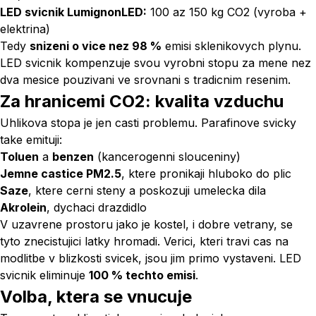
LED svicnik LumignonLED:
100 az 150 kg CO2 (vyroba +
elektrina)
Tedy
snizeni o vice nez 98 %
emisi sklenikovych plynu.
LED svicnik kompenzuje svou vyrobni stopu za mene nez
dva mesice pouzivani ve srovnani s tradicnim resenim.
Za hranicemi CO2: kvalita vzduchu
Uhlikova stopa je jen casti problemu. Parafinove svicky
take emituji:
Toluen
a
benzen
(kancerogenni slouceniny)
Jemne castice PM2.5
, ktere pronikaji hluboko do plic
Saze
, ktere cerni steny a poskozuji umelecka dila
Akrolein
, dychaci drazdidlo
V uzavrene prostoru jako je kostel, i dobre vetrany, se
tyto znecistujici latky hromadi. Verici, kteri travi cas na
modlitbe v blizkosti svicek, jsou jim primo vystaveni. LED
svicnik eliminuje
100 % techto emisi
.
Volba, ktera se vnucuje