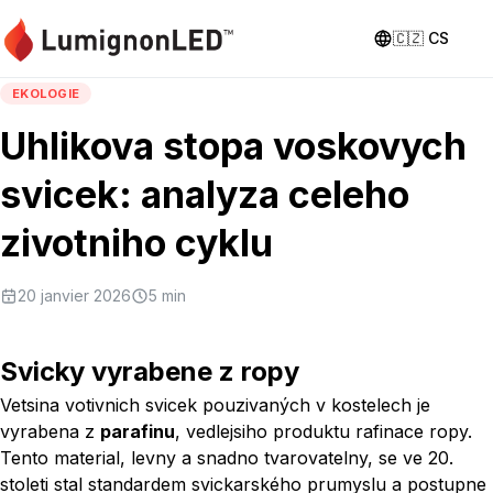
🇨🇿
CS
EKOLOGIE
Uhlikova stopa voskovych
svicek: analyza celeho
zivotniho cyklu
20 janvier 2026
5
min
Svicky vyrabene z ropy
Vetsina votivnich svicek pouzivaných v kostelech je
vyrabena z
parafinu
, vedlejsiho produktu rafinace ropy.
Tento material, levny a snadno tvarovatelny, se ve 20.
stoleti stal standardem svickarského prumyslu a postupne