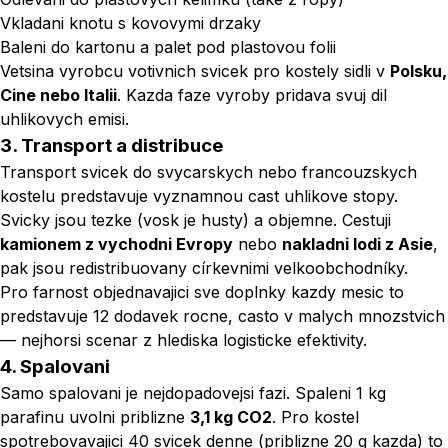
Vkladani knotu s kovovymi drzaky
Baleni do kartonu a palet pod plastovou folii
Vetsina vyrobcu votivnich svicek pro kostely sidli v
Polsku,
Cine nebo Italii
. Kazda faze vyroby pridava svuj dil
uhlikovych emisi.
3. Transport a distribuce
Transport svicek do svycarskych nebo francouzskych
kostelu predstavuje vyznamnou cast uhlikove stopy.
Svicky jsou tezke (vosk je husty) a objemne. Cestuji
kamionem z vychodni Evropy
nebo
nakladni lodi z Asie
,
pak jsou redistribuovany církevnimi velkoobchodníky.
Pro farnost objednavajici sve doplnky kazdy mesic to
predstavuje 12 dodavek rocne, casto v malych mnozstvich
— nejhorsi scenar z hlediska logisticke efektivity.
4. Spalovani
Samo spalovani je nejdopadovejsi fazi. Spaleni 1 kg
parafinu uvolni priblizne
3,1 kg CO2
. Pro kostel
spotrebovavajici 40 svicek denne (priblizne 20 g kazda) to