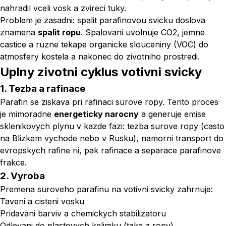
nahradil vceli vosk a zvireci tuky.
Problem je zasadni: spalit parafinovou svicku doslova
znamena
spalit ropu
. Spalovani uvolnuje CO2, jemne
castice a ruzne tekape organicke slouceniny (VOC) do
atmosfery kostela a nakonec do zivotniho prostredi.
Uplny zivotni cyklus votivni svicky
1. Tezba a rafinace
Parafin se ziskava pri rafinaci surove ropy. Tento proces
je mimoradne
energeticky narocny
a generuje emise
sklenikovych plynu v kazde fazi: tezba surove ropy (casto
na Blizkem vychode nebo v Rusku), namorni transport do
evropskych rafine rii, pak rafinace a separace parafinove
frakce.
2. Vyroba
Premena suroveho parafinu na votivni svicky zahrnuje:
Taveni a cisteni vosku
Pridavani barviv a chemickych stabilizatoru
Odlevani do plastovych kelimku (take z ropy)