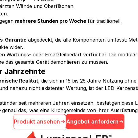
wärzten Wände und Oberflächen.
zen.
 gegen
mehrere Stunden pro Woche
für traditionell.
s-Garantie
abgedeckt, die alle Komponenten umfasst: Metal
kte wider.
den Wartungs- oder Ersatzteilbedarf verfügbar. Die modula
ne das gesamte Gerät demontieren zu müssen.
r Jahrzehnte
hnische Realität
, die sich in 15 bis 25 Jahre Nutzung ohn
d nahezu nicht existenter Wartung, ist der LED-Kerzenständ
änder seit mehreren Jahren einsetzen, bestätigen diese Lan
genau das, was eine Kirchgemeinde von ihrer Ausrüstung 
Produkt ansehen
Angebot anfordern