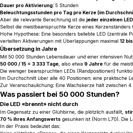
Dauer pro Aktivierung
: 5 Stunden
Beleuchtungsstunden pro Tag pro Kerze (im Durchschni
Aber die relevante Berechnung ist die
jeder einzelnen LED
Selbst die meistbeanspruchte Kerze eines Kerzenständers f
Hohe Hypothese: Eine besonders beliebte LED (zentrale Po
verteilten Aktivierungen mit Überlappungen maximal
12 bi
Übersetzung in Jahre
Mit 50 000 Stunden Lebensdauer und einer intensiven Nu
50 000 / 15 = 3 333 Tage
, also etwa
9 Jahre
für die meis
Die weniger beanspruchten LEDs (Randpositionen) funktioni
Im Durchschnitt über alle 40 Positionen: eine praktische
Zur Veranschaulichung: Eine Wachskerze hält zwischen 4 
Was passiert bei 50 000 Stunden?
Die LED «brennt» nicht durch
Im Gegensatz zu einer Glühbirne, die plötzlich ausfällt,
sti
70 % ihres Anfangswerts
gesunken ist (Norm L70). Die LED
In der Praxis bedeutet das: