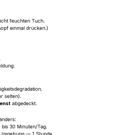
icht feuchten Tuch.
nopf einmal drücken.)
.
eldung.
igkeitsdegradation.
r selten).
enst
abgedeckt.
änders:
5 bis 30 Minuten/Tag.
r Umgebung — 1 Stunde.