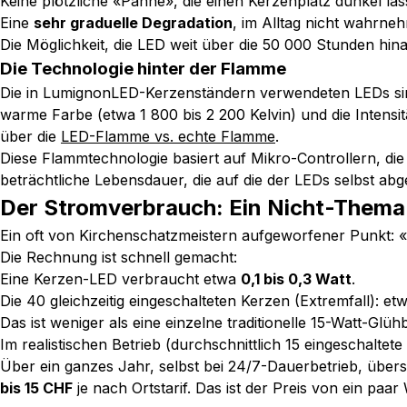
Keine plötzliche «Panne», die einen Kerzenplatz dunkel läss
Eine
sehr graduelle Degradation
, im Alltag nicht wahrne
Die Möglichkeit, die LED weit über die 50 000 Stunden hin
Die Technologie hinter der Flamme
Die in LumignonLED-Kerzenständern verwendeten LEDs sind
warme Farbe (etwa 1 800 bis 2 200 Kelvin) und die Intens
über die
LED-Flamme vs. echte Flamme
.
Diese Flammtechnologie basiert auf Mikro-Controllern, di
beträchtliche Lebensdauer, die auf die der LEDs selbst abge
Der Stromverbrauch: Ein Nicht-Thema
Ein oft von Kirchenschatzmeistern aufgeworfener Punkt:
«
Die Rechnung ist schnell gemacht:
Eine Kerzen-LED verbraucht etwa
0,1 bis 0,3 Watt
.
Die 40 gleichzeitig eingeschalteten Kerzen (Extremfall): et
Das ist weniger als eine einzelne traditionelle 15-Watt-Glühb
Im realistischen Betrieb (durchschnittlich 15 eingeschaltet
Über ein ganzes Jahr, selbst bei 24/7-Dauerbetrieb, über
bis 15 CHF
je nach Ortstarif. Das ist der Preis von ein paa