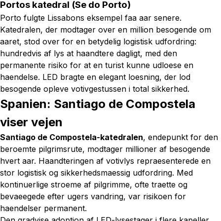
Portos katedral (Se do Porto)
Porto fulgte Lissabons eksempel faa aar senere.
Katedralen, der modtager over en million besogende om
aaret, stod over for en betydelig logistisk udfordring:
hundredvis af lys at haandtere dagligt, med den
permanente risiko for at en turist kunne udloese en
haendelse. LED bragte en elegant loesning, der lod
besogende opleve votivgestussen i total sikkerhed.
Spanien: Santiago de Compostela
viser vejen
Santiago de Compostela-katedralen
, endepunkt for den
beroemte pilgrimsrute, modtager millioner af besogende
hvert aar. Haandteringen af votivlys repraesenterede en
stor logistisk og sikkerhedsmaessig udfordring. Med
kontinuerlige stroeme af pilgrimme, ofte traette og
bevaeegede efter ugers vandring, var risikoen for
haendelser permanent.
Den gradvise adoption af LED-lysestager i flere kapeller