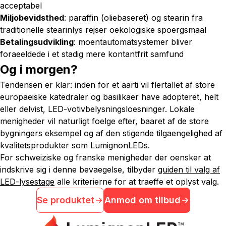
acceptabel
Miljobevidsthed
: paraffin (oliebaseret) og stearin fra
traditionelle stearinlys rejser oekologiske spoergsmaal
Betalingsudvikling
: moentautomatsystemer bliver
foraeeldede i et stadig mere kontantfrit samfund
Og i morgen?
Tendensen er klar: inden for et aarti vil flertallet af store
europaeiske katedraler og basilikaer have adopteret, helt
eller delvist, LED-votivbelysningsloesninger. Lokale
menigheder vil naturligt foelge efter, baaret af de store
bygningers eksempel og af den stigende tilgaengelighed af
kvalitetsprodukter som LumignonLEDs.
For schweiziske og franske menigheder der oensker at
indskrive sig i denne bevaegelse, tilbyder
guiden til valg af
LED-lysestage
alle kriterierne for at traeffe et oplyst valg.
Se produktet
Anmod om tilbud