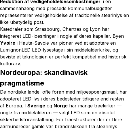
Reduktion af vedligeholdelsesomkostninger
: i en
sammenahaeng med pressede kommunalbudgetter
repraesenterer vedligeholdelse af traditionelle stearinlys en
ikke ubetydelig post.
Katedraler som Strasbourg, Chartres og Lyon har
integreret LED-loesninger i nogle af deres kapeller. Byen
Yvoire
i Haute-Savoie var pioner ved at adoptere en
LumignonLED LED-lysestage i sin middelalderkirke, og
beviste at teknologien er
perfekt kompatibel med historisk
kulturarv
.
Nordeuropa: skandinavisk
pragmatisme
De nordiske lande, ofte foran med miljoespoergsmaal, har
adopteret LED-lys i deres bedesteder tidligere end resten
af Europa. I
Sverige
og
Norge
har mange traekirker —
nogle fra middelalderen — valgt LED som en absolut
sikkerhedsforanstaltning. For traestrukturer der er flere
aarhundreder gamle var brandriskikoen fra stearinlys