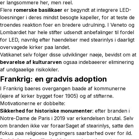
er langsommere her, men reel.
Flere
romerske basilikaer
er begyndt at integrere LED-
loesninger i deres mindst besogte kapeller, for at teste de
troendes reaktion foer en bredere udrulning. I Veneto og
Lombardiet har hele stifter udsendt anbefalinger til fordel
for LED, navnlig efter haendelser med stearinlys i daarligt
overvagede kirker paa landet.
Vatikanet selv folger disse udviklinger naeje, bevidst om at
bevarelse af kulturarven
ogsaa indebaeerer eliminering
af undgaaelige risikokiler.
Frankrig: en gradvis adoption
I Frankrig baeres overgangen baade af kommunerne
(ejere af kirker bygget foer 1905) og af stifterne.
Motivationerne er dobbelte:
Sikkerhed for historiske monumenter
: efter branden i
Notre-Dame de Paris i 2019 var erkendelsen brutal. Selv
om branden ikke var foraarSaget af stearinlys, satte den
fokus paa religioese bygningers saarbarhed over for ild.