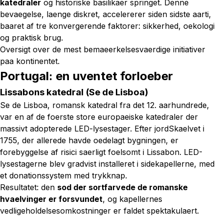
katedraler
og historiske basilikaer springet. Denne
bevaegelse, laenge diskret, accelererer siden sidste aarti,
baaret af tre konvergerende faktorer: sikkerhed, oekologi
og praktisk brug.
Oversigt over de mest bemaeerkelsesvaerdige initiativer
paa kontinentet.
Portugal: en uventet forloeber
Lissabons katedral (Se de Lisboa)
Se de Lisboa, romansk katedral fra det 12. aarhundrede,
var en af de foerste store europaeiske katedraler der
massivt adopterede LED-lysestager. Efter jordSkaelvet i
1755, der allerede havde oedelagt bygningen, er
forebyggelse af risici saerligt foelsomt i Lissabon. LED-
lysestagerne blev gradvist installeret i sidekapellerne, med
et donationssystem med trykknap.
Resultatet: den
sod der sortfarvede de romanske
hvaelvinger er forsvundet
, og kapellernes
vedligeholdelsesomkostninger er faldet spektakulaert.