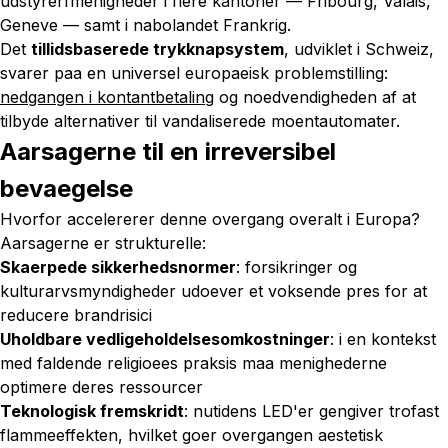
udstyrerfmenigheder i flere kantoner — Fribourg, Valais,
Geneve — samt i nabolandet Frankrig.
Det
tillidsbaserede trykknapsystem
, udviklet i Schweiz,
svarer paa en universel europaeisk problemstilling:
nedgangen i kontantbetaling
og noedvendigheden af at
tilbyde alternativer til vandaliserede moentautomater.
Aarsagerne til en irreversibel
bevaegelse
Hvorfor accelererer denne overgang overalt i Europa?
Aarsagerne er strukturelle:
Skaerpede sikkerhedsnormer
: forsikringer og
kulturarvsmyndigheder udoever et voksende pres for at
reducere brandrisici
Uholdbare vedligeholdelsesomkostninger
: i en kontekst
med faldende religioees praksis maa menighederne
optimere deres ressourcer
Teknologisk fremskridt
: nutidens LED'er gengiver trofast
flammeeffekten, hvilket goer overgangen aestetisk