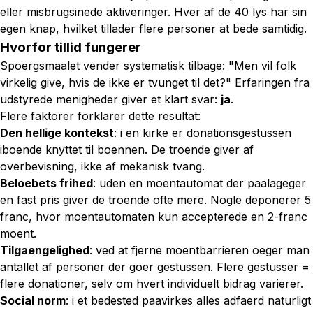
eller misbrugsinede aktiveringer. Hver af de 40 lys har sin
egen knap, hvilket tillader flere personer at bede samtidig.
Hvorfor tillid fungerer
Spoergsmaalet vender systematisk tilbage:
"Men vil folk
virkelig give, hvis de ikke er tvunget til det?"
Erfaringen fra
udstyrede menigheder giver et klart svar:
ja
.
Flere faktorer forklarer dette resultat:
Den hellige kontekst
: i en kirke er donationsgestussen
iboende knyttet til boennen. De troende giver af
overbevisning, ikke af mekanisk tvang.
Beloebets frihed
: uden en moentautomat der paalageger
en fast pris giver de troende ofte mere. Nogle deponerer 5
franc, hvor moentautomaten kun accepterede en 2-franc
moent.
Tilgaengelighed
: ved at fjerne moentbarrieren oeger man
antallet af personer der goer gestussen. Flere gestusser =
flere donationer, selv om hvert individuelt bidrag varierer.
Social norm
: i et bedested paavirkes alles adfaerd naturligt