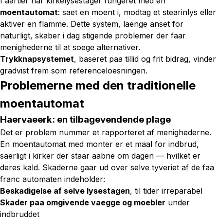
I aartier har kirkelysestager fungeret med en
moentautomat
: saet en moent i, modtag et stearinlys eller
aktiver en flamme. Dette system, laenge anset for
naturligt, skaber i dag stigende problemer der faar
menighederne til at soege alternativer.
Trykknapsystemet
, baseret paa tillid og frit bidrag, vinder
gradvist frem som referenceloesningen.
Problemerne med den traditionelle
moentautomat
Haervaeerk: en tilbagevendende plage
Det er problem nummer et rapporteret af menighederne.
En moentautomat med monter er et maal for indbrud,
saerligt i kirker der staar aabne om dagen — hvilket er
deres kald. Skaderne gaar ud over selve tyveriet af de faa
franc automaten indeholder:
Beskadigelse af selve lysestagen
, til tider irreparabel
Skader paa omgivende vaegge og moebler
under
indbruddet