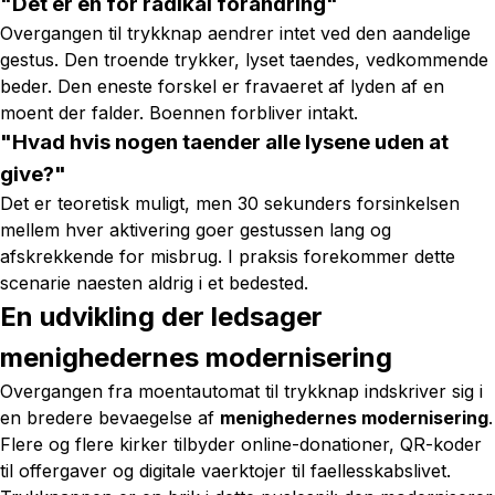
"Det er en for radikal forandring"
Overgangen til trykknap aendrer intet ved den aandelige
gestus. Den troende trykker, lyset taendes, vedkommende
beder. Den eneste forskel er fravaeret af lyden af en
moent der falder. Boennen forbliver intakt.
"Hvad hvis nogen taender alle lysene uden at
give?"
Det er teoretisk muligt, men 30 sekunders forsinkelsen
mellem hver aktivering goer gestussen lang og
afskrekkende for misbrug. I praksis forekommer dette
scenarie naesten aldrig i et bedested.
En udvikling der ledsager
menighedernes modernisering
Overgangen fra moentautomat til trykknap indskriver sig i
en bredere bevaegelse af
menighedernes modernisering
.
Flere og flere kirker tilbyder online-donationer, QR-koder
til offergaver og digitale vaerktojer til faellesskabslivet.