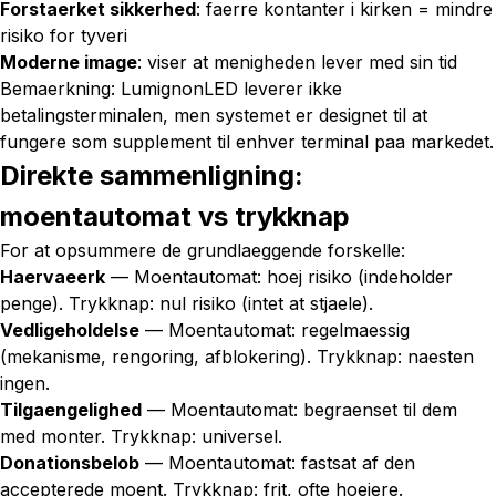
Forstaerket sikkerhed
: faerre kontanter i kirken = mindre
risiko for tyveri
Moderne image
: viser at menigheden lever med sin tid
Bemaerkning: LumignonLED leverer ikke
betalingsterminalen, men systemet er designet til at
fungere som supplement til enhver terminal paa markedet.
Direkte sammenligning:
moentautomat vs trykknap
For at opsummere de grundlaeggende forskelle:
Haervaeerk
— Moentautomat: hoej risiko (indeholder
penge). Trykknap: nul risiko (intet at stjaele).
Vedligeholdelse
— Moentautomat: regelmaessig
(mekanisme, rengoring, afblokering). Trykknap: naesten
ingen.
Tilgaengelighed
— Moentautomat: begraenset til dem
med monter. Trykknap: universel.
Donationsbelob
— Moentautomat: fastsat af den
accepterede moent. Trykknap: frit, ofte hoejere.