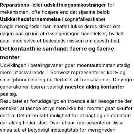
Reparations- eller udskiftningsomkostninger
for
mekanismen, ofte hoejere end det stjaalne belob
Usikkerhedsfornemmelse
i sognefallesskabet
Nogle menigheder har maattet lukke deres kirker om
dagen paa grund af disse gentagne haendelser, hvilket
gaar imod selve et bedesteds mission om gaestfrihed.
Det kontantfrie samfund: faerre og faerre
monter
Udviklingen i betalingsvaner goer moentautomaten stadig
mere utidssvarende. I Schweiz repraesenterer kort- og
smartphonebetaling nu flertallet af transaktioner. De yngre
generationer baerer saerligt
naesten aldrig kontanter
paa sig.
Resultatet er forudsigeligt: en troende eller besogende der
oensker at taende et lys men ikke har monter gaar skuffet
derfra. Det er en tabt mulighed for andagt og en donation
der aldrig finder sted. Over et aar repraesenterer disse
smaa tab et betydeligt indtaegtstab for menigheden.