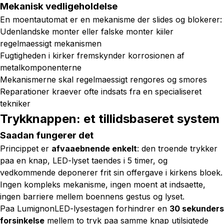
Mekanisk vedligeholdelse
En moentautomat er en mekanisme der slides og blokerer:
Udenlandske monter eller falske monter kiiler
regelmaessigt mekanismen
Fugtigheden i kirker fremskynder korrosionen af
metalkomponenterne
Mekanismerne skal regelmaessigt rengores og smores
Reparationer kraever ofte indsats fra en specialiseret
tekniker
Trykknappen: et tillidsbaseret system
Saadan fungerer det
Princippet er
afvaaebnende enkelt
: den troende trykker
paa en knap, LED-lyset taendes i 5 timer, og
vedkommende deponerer frit sin offergave i kirkens bloek.
Ingen kompleks mekanisme, ingen moent at indsaette,
ingen barriere mellem boennens gestus og lyset.
Paa LumignonLED-lysestagen forhindrer en
30 sekunders
forsinkelse
mellem to tryk paa samme knap utilsigtede