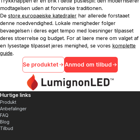
Trykknappen er en brik i dette puslespil: den moderniserer
modtagelsen uden at forvanske traditionen.
De
store europaeiske katedraler
har allerede forstaaet
denne noedvendighed. Lokale menigheder folger
bevaegelsen i deres eget tempo med loesninger tilpasset
deres stoerrelse og budget. For at laere mere om valget af
en lysestage tilpasset jeres menighed, se vores
komplette
guide
.
Se produktet
Anmod om tilbud
Hurtige links
Produkt
Anbefalinger
FAQ
Blog
Tilbud