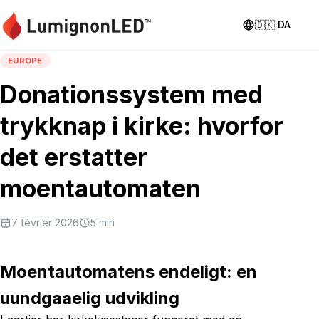
🇩🇰
DA
EUROPE
Donationssystem med
trykknap i kirke: hvorfor
det erstatter
moentautomaten
7 février 2026
5
min
Moentautomatens endeligt: en
uundgaaelig udvikling