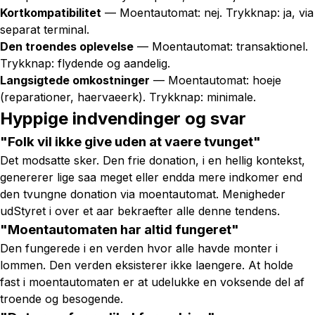
Kortkompatibilitet
— Moentautomat: nej. Trykknap: ja, via
separat terminal.
Den troendes oplevelse
— Moentautomat: transaktionel.
Trykknap: flydende og aandelig.
Langsigtede omkostninger
— Moentautomat: hoeje
(reparationer, haervaeerk). Trykknap: minimale.
Hyppige indvendinger og svar
"Folk vil ikke give uden at vaere tvunget"
Det modsatte sker. Den frie donation, i en hellig kontekst,
genererer lige saa meget eller endda mere indkomer end
den tvungne donation via moentautomat. Menigheder
udStyret i over et aar bekraefter alle denne tendens.
"Moentautomaten har altid fungeret"
Den fungerede i en verden hvor alle havde monter i
lommen. Den verden eksisterer ikke laengere. At holde
fast i moentautomaten er at udelukke en voksende del af
troende og besogende.