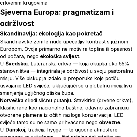
crkvenim krugovima.
Sjeverna Europa: pragmatizam i
održivost
Skandinavija: ekologija kao pokretač
Skandinavske zemlje nude upečatljiv kontrast s južnom
Europom. Ovdje primarno ne motivira toplina ili opasnost
od požara, nego
ekološka svijest
.
U
Švedskoj
, Luteranska crkva — koja okuplja oko 55%
stanovništva — integrirala je održivost u svoju pastoralnu
misiju. Više biskupija izdalo je preporuke koje potiču
usvajanje LED svijeća, uključujući se u globalnu inicijativu
smanjenja ugljičnog otiska župa.
Norveška
slijedi sličnu putanju.
Stavkirke
(drvene crkve),
klasificirane kao nacionalna baština, odavno zabranjuju
otvorene plamene iz očitih razloga konzervacije. LED
svijeće tamo su ne samo prihvaćene nego
obvezne
.
U
Danskoj
, tradicija
hygge
— te ugodne atmosfere