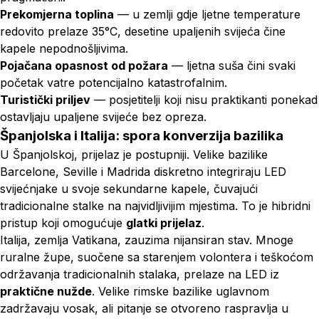
Prekomjerna toplina
— u zemlji gdje ljetne temperature
redovito prelaze 35°C, desetine upaljenih svijeća čine
kapele nepodnošljivima.
Pojačana opasnost od požara
— ljetna suša čini svaki
početak vatre potencijalno katastrofalnim.
Turistički priljev
— posjetitelji koji nisu praktikanti ponekad
ostavljaju upaljene svijeće bez opreza.
Španjolska i Italija: spora konverzija bazilika
U Španjolskoj, prijelaz je postupniji. Velike bazilike
Barcelone, Seville i Madrida diskretno integriraju LED
svijećnjake u svoje sekundarne kapele, čuvajući
tradicionalne stalke na najvidljivijim mjestima. To je hibridni
pristup koji omogućuje
glatki prijelaz
.
Italija, zemlja Vatikana, zauzima nijansiran stav. Mnoge
ruralne župe, suočene sa starenjem volontera i teškoćom
održavanja tradicionalnih stalaka, prelaze na LED iz
praktične nužde
. Velike rimske bazilike uglavnom
zadržavaju vosak, ali pitanje se otvoreno raspravlja u