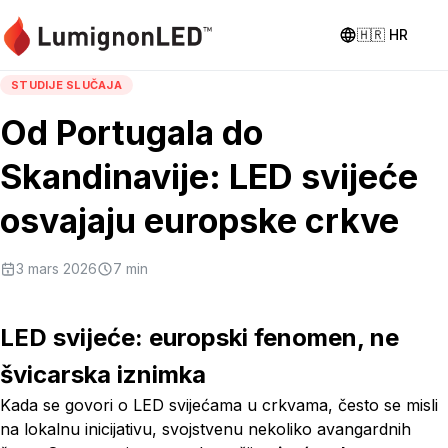
🇭🇷
HR
STUDIJE SLUČAJA
Od Portugala do
Skandinavije: LED svijeće
osvajaju europske crkve
3 mars 2026
7
min
LED svijeće: europski fenomen, ne
švicarska iznimka
Kada se govori o LED svijećama u crkvama, često se misli
na lokalnu inicijativu, svojstvenu nekoliko avangardnih