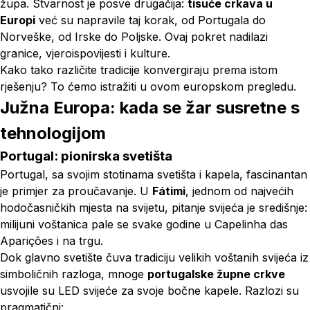
župa. Stvarnost je posve drugačija:
tisuće crkava u
Europi
već su napravile taj korak, od Portugala do
Norveške, od Irske do Poljske. Ovaj pokret nadilazi
granice, vjeroispovijesti i kulture.
Kako tako različite tradicije konvergiraju prema istom
rješenju? To ćemo istražiti u ovom europskom pregledu.
Južna Europa: kada se žar susretne s
tehnologijom
Portugal: pionirska svetišta
Portugal, sa svojim stotinama svetišta i kapela, fascinantan
je primjer za proučavanje. U
Fátimi
, jednom od najvećih
hodočasničkih mjesta na svijetu, pitanje svijeća je središnje:
milijuni voštanica pale se svake godine u
Capelinha das
Aparições
i na trgu.
Dok glavno svetište čuva tradiciju velikih voštanih svijeća iz
simboličnih razloga, mnoge
portugalske župne crkve
usvojile su LED svijeće za svoje bočne kapele. Razlozi su
pragmatični: