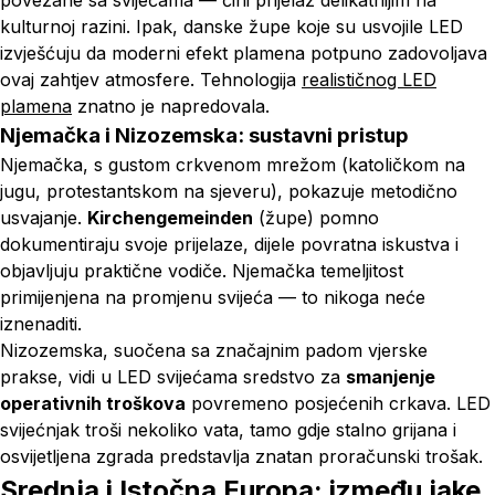
povezane sa svijećama — čini prijelaz delikatnijim na
kulturnoj razini. Ipak, danske župe koje su usvojile LED
izvješćuju da moderni efekt plamena potpuno zadovoljava
ovaj zahtjev atmosfere. Tehnologija
realističnog LED
plamena
znatno je napredovala.
Njemačka i Nizozemska: sustavni pristup
Njemačka, s gustom crkvenom mrežom (katoličkom na
jugu, protestantskom na sjeveru), pokazuje metodično
usvajanje.
Kirchengemeinden
(župe) pomno
dokumentiraju svoje prijelaze, dijele povratna iskustva i
objavljuju praktične vodiče. Njemačka temeljitost
primijenjena na promjenu svijeća — to nikoga neće
iznenaditi.
Nizozemska, suočena sa značajnim padom vjerske
prakse, vidi u LED svijećama sredstvo za
smanjenje
operativnih troškova
povremeno posjećenih crkava. LED
svijećnjak troši nekoliko vata, tamo gdje stalno grijana i
osvijetljena zgrada predstavlja znatan proračunski trošak.
Srednja i Istočna Europa: između jake