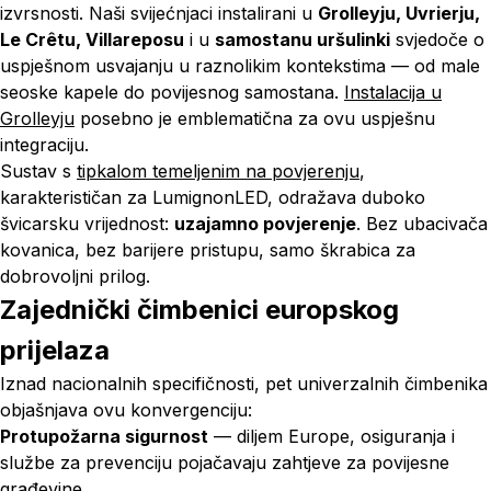
izvrsnosti. Naši svijećnjaci instalirani u
Grolleyju, Uvrierju,
Le Crêtu, Villareposu
i u
samostanu uršulinki
svjedoče o
uspješnom usvajanju u raznolikim kontekstima — od male
seoske kapele do povijesnog samostana.
Instalacija u
Grolleyju
posebno je emblematična za ovu uspješnu
integraciju.
Sustav s
tipkalom temeljenim na povjerenju
,
karakterističan za LumignonLED, odražava duboko
švicarsku vrijednost:
uzajamno povjerenje
. Bez ubacivača
kovanica, bez barijere pristupu, samo škrabica za
dobrovoljni prilog.
Zajednički čimbenici europskog
prijelaza
Iznad nacionalnih specifičnosti, pet univerzalnih čimbenika
objašnjava ovu konvergenciju:
Protupožarna sigurnost
— diljem Europe, osiguranja i
službe za prevenciju pojačavaju zahtjeve za povijesne
građevine.