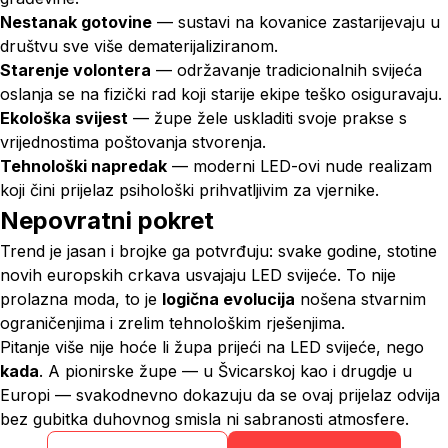
Nestanak gotovine
— sustavi na kovanice zastarijevaju u
društvu sve više dematerijaliziranom.
Starenje volontera
— održavanje tradicionalnih svijeća
oslanja se na fizički rad koji starije ekipe teško osiguravaju.
Ekološka svijest
— župe žele uskladiti svoje prakse s
vrijednostima poštovanja stvorenja.
Tehnološki napredak
— moderni LED-ovi nude realizam
koji čini prijelaz psihološki prihvatljivim za vjernike.
Nepovratni pokret
Trend je jasan i brojke ga potvrđuju: svake godine, stotine
novih europskih crkava usvajaju LED svijeće. To nije
prolazna moda, to je
logična evolucija
nošena stvarnim
ograničenjima i zrelim tehnološkim rješenjima.
Pitanje više nije hoće li župa prijeći na LED svijeće, nego
kada
. A pionirske župe — u Švicarskoj kao i drugdje u
Europi — svakodnevno dokazuju da se ovaj prijelaz odvija
bez gubitka duhovnog smisla ni sabranosti atmosfere.