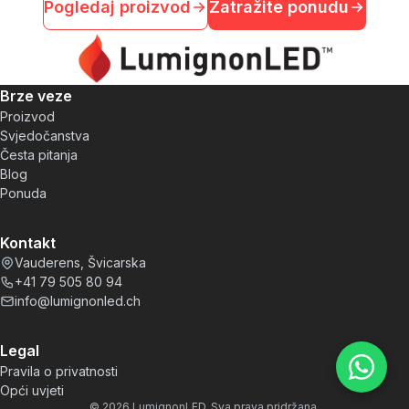
Pogledaj proizvod
Zatražite ponudu
Brze veze
Proizvod
Svjedočanstva
Česta pitanja
Blog
Ponuda
Kontakt
Vauderens, Švicarska
+41 79 505 80 94
info@lumignonled.ch
Legal
Pravila o privatnosti
Opći uvjeti
©
2026
LumignonLED. Sva prava pridržana.