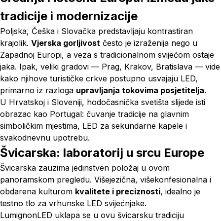
tradicije i modernizacije
Poljska, Češka i Slovačka predstavljaju kontrastiran
krajolik.
Vjerska gorljivost
često je izraženija nego u
Zapadnoj Europi, a veza s tradicionalnom svijećom ostaje
jaka. Ipak, veliki gradovi — Prag, Krakov, Bratislava — vide
kako njihove turističke crkve postupno usvajaju LED,
primarno iz razloga
upravljanja tokovima posjetitelja
.
U Hrvatskoj i Sloveniji, hodočasnička svetišta slijede isti
obrazac kao Portugal: čuvanje tradicije na glavnim
simboličkim mjestima, LED za sekundarne kapele i
svakodnevnu upotrebu.
Švicarska: laboratorij u srcu Europe
Švicarska zauzima jedinstven položaj u ovom
panoramskom pregledu. Višejezična, višekonfesionalna i
obdarena kulturom
kvalitete i preciznosti
, idealno je
testno tlo za vrhunske LED svijećnjake.
LumignonLED uklapa se u ovu švicarsku tradiciju