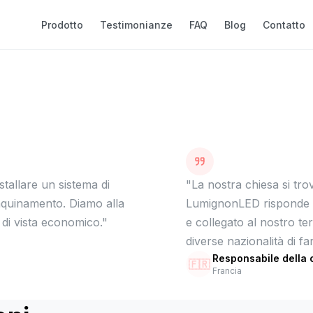
Prodotto
Testimonianze
FAQ
Blog
Contatto
tallare un sistema di
"
La nostra chiesa si trov
 inquinamento. Diamo alla
LumignonLED risponde p
di vista economico.
"
e collegato al nostro te
diverse nazionalità di fa
Responsabile della 
🇫🇷
Francia