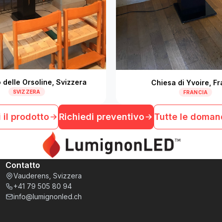
delle Orsoline, Svizzera
Chiesa di Yvoire, F
SVIZZERA
FRANCIA
 il prodotto
Richiedi preventivo
Tutte le doma
Contatto
Vauderens, Svizzera
+41 79 505 80 94
info@lumignonled.ch