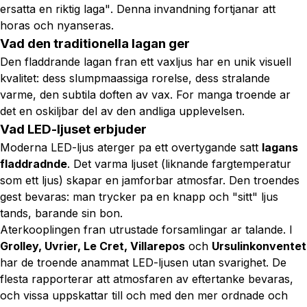
ersatta en riktig laga"
. Denna invandning fortjanar att
horas och nyanseras.
Vad den traditionella lagan ger
Den fladdrande lagan fran ett vaxljus har en unik visuell
kvalitet: dess slumpmaassiga rorelse, dess stralande
varme, den subtila doften av vax. For manga troende ar
det en oskiljbar del av den andliga upplevelsen.
Vad LED-ljuset erbjuder
Moderna LED-ljus aterger pa ett overtygande satt
lagans
fladdradnde
. Det varma ljuset (liknande fargtemperatur
som ett ljus) skapar en jamforbar atmosfar. Den troendes
gest bevaras: man trycker pa en knapp och "sitt" ljus
tands, barande sin bon.
Aterkooplingen fran utrustade forsamlingar ar talande. I
Grolley, Uvrier, Le Cret, Villarepos
och
Ursulinkonventet
har de troende anammat LED-ljusen utan svarighet. De
flesta rapporterar att atmosfaren av eftertanke bevaras,
och vissa uppskattar till och med den mer ordnade och