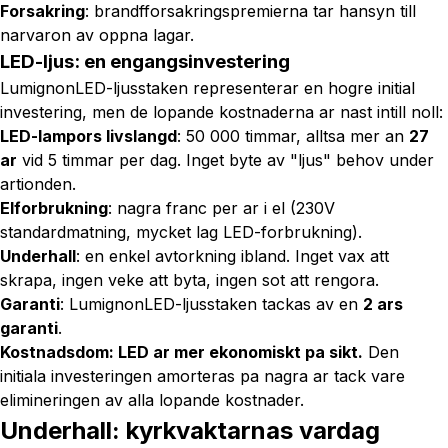
Forsakring
: brandfforsakringspremierna tar hansyn till
narvaron av oppna lagar.
LED-ljus: en engangsinvestering
LumignonLED-ljusstaken representerar en hogre initial
investering, men de lopande kostnaderna ar nast intill noll:
LED-lampors livslangd
: 50 000 timmar, alltsa mer an
27
ar
vid 5 timmar per dag. Inget byte av "ljus" behov under
artionden.
Elforbrukning
: nagra franc per ar i el (230V
standardmatning, mycket lag LED-forbrukning).
Underhall
: en enkel avtorkning ibland. Inget vax att
skrapa, ingen veke att byta, ingen sot att rengora.
Garanti
: LumignonLED-ljusstaken tackas av en
2 ars
garanti
.
Kostnadsdom: LED ar mer ekonomiskt pa sikt.
Den
initiala investeringen amorteras pa nagra ar tack vare
elimineringen av alla lopande kostnader.
Underhall: kyrkvaktarnas vardag