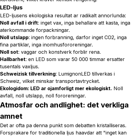
LED-ljus
LED-ljusens ekologiska resultat ar radikalt annorlunda:
Noll avfall i drift
: inget vax, inga behallare att kasta, inga
aterkommande forpackningar.
Noll utslapp
: ingen forbranning, darfor inget CO2, inga
fina partiklar, inga inomhusfororeningar.
Noll sot
: vaggar och konstverk forblir rena.
Hallbarhet
: en LED som varar 50 000 timmar ersatter
tusentals vaxljus.
Schweizisk tillverkning
: LumignonLED tillverkas i
Schweiz, vilket minskar transportavtrycket.
Ekologidom: LED ar ojamforligt mer ekologiskt.
Noll
avfall, noll utslapp, noll fororeningar.
Atmosfar och andlighet: det verkliga
amnet
Det ar ofta pa denna punkt som debatten kristalliseras.
Forsprakare for traditionella ljus haavdar att
"inget kan