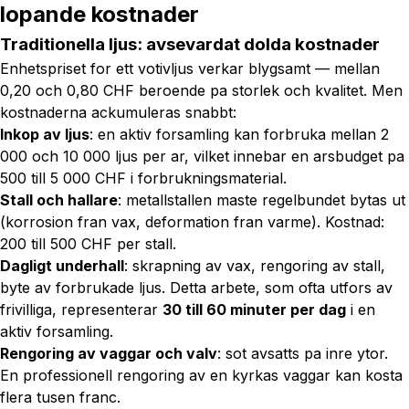
lopande kostnader
Traditionella ljus: avsevardat dolda kostnader
Enhetspriset for ett votivljus verkar blygsamt — mellan
0,20 och 0,80 CHF beroende pa storlek och kvalitet. Men
kostnaderna ackumuleras snabbt:
Inkop av ljus
: en aktiv forsamling kan forbruka mellan 2
000 och 10 000 ljus per ar, vilket innebar en arsbudget pa
500 till 5 000 CHF i forbrukningsmaterial.
Stall och hallare
: metallstallen maste regelbundet bytas ut
(korrosion fran vax, deformation fran varme). Kostnad:
200 till 500 CHF per stall.
Dagligt underhall
: skrapning av vax, rengoring av stall,
byte av forbrukade ljus. Detta arbete, som ofta utfors av
frivilliga, representerar
30 till 60 minuter per dag
i en
aktiv forsamling.
Rengoring av vaggar och valv
: sot avsatts pa inre ytor.
En professionell rengoring av en kyrkas vaggar kan kosta
flera tusen franc.