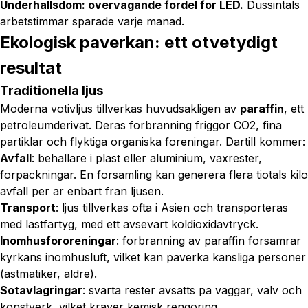
Underhallsdom: overvagande fordel for LED.
Dussintals
arbetstimmar sparade varje manad.
Ekologisk paverkan: ett otvetydigt
resultat
Traditionella ljus
Moderna votivljus tillverkas huvudsakligen av
paraffin
, ett
petroleumderivat. Deras forbranning friggor CO2, fina
partiklar och flyktiga organiska foreningar. Dartill kommer:
Avfall
: behallare i plast eller aluminium, vaxrester,
forpackningar. En forsamling kan generera flera tiotals kilo
avfall per ar enbart fran ljusen.
Transport
: ljus tillverkas ofta i Asien och transporteras
med lastfartyg, med ett avsevart koldioxidavtryck.
Inomhusfororeningar
: forbranning av paraffin forsamrar
kyrkans inomhusluft, vilket kan paverka kansliga personer
(astmatiker, aldre).
Sotavlagringar
: svarta rester avsatts pa vaggar, valv och
konstverk, vilket kraver kemisk rengoring.