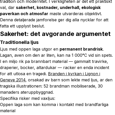
tradition och modernitet. I verkligheten ar det ett praktiskt
val, dar
sakerhet, kostnader, underhall, ekologisk
paverkan och atmosfar
maste utvarderas objektivt.
Denna detaljerade jamforelse ger dig alla nycklar for att
fatta ett upplyst beslut.
Sakerhet: det avgorande argumentet
Traditionella ljus
Ljus med oppen laga utgor en
permanent brandrisk
.
Lagan, aven om den ar liten, kan na 1 000°C vid sin spets.
I en miljo rik pa brannbart material — gammalt travirke,
draperier, bocker, altardukar — racker en enda incident
for att utlosa en tragedi.
Branden i kyrkan i Lignon i
Geneve 2014
, orsakad av barn som lekte med ljus, ar den
tragiska illustrationen: 52 brandman mobiliserade, 30
manaders ateruppbyggnad.
Specifika risker med vaxljus:
Oppen laga som kan komma i kontakt med brandfarliga
material