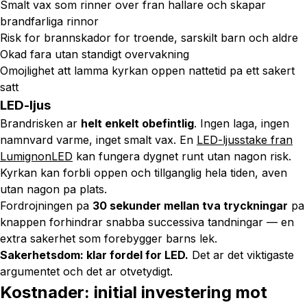
Smalt vax som rinner over fran hallare och skapar
brandfarliga rinnor
Risk for brannskador for troende, sarskilt barn och aldre
Okad fara utan standigt overvakning
Omojlighet att lamma kyrkan oppen nattetid pa ett sakert
satt
LED-ljus
Brandrisken ar
helt enkelt obefintlig
. Ingen laga, ingen
namnvard varme, inget smalt vax. En
LED-ljusstake fran
LumignonLED
kan fungera dygnet runt utan nagon risk.
Kyrkan kan forbli oppen och tillganglig hela tiden, aven
utan nagon pa plats.
Fordrojningen pa
30 sekunder mellan tva tryckningar
pa
knappen forhindrar snabba successiva tandningar — en
extra sakerhet som forebygger barns lek.
Sakerhetsdom: klar fordel for LED.
Det ar det viktigaste
argumentet och det ar otvetydigt.
Kostnader: initial investering mot