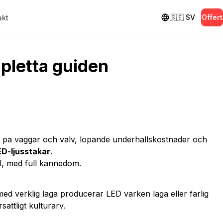
🇸🇪
SV
Offert
akt
mpletta guiden
t pa vaggar och valv, lopande underhallskostnader och
ED-ljusstakar
.
val, med full kannedom.
us med verklig laga producerar LED varken laga eller farlig
attligt kulturarv.