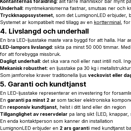
Kontanternas foraldring
: allt farre manniskor bar mynt pa
Underhall
: myntmekanismerna fastnar, smutsas ner och kr
Tryckknappssystemet
, som det LumignonLED erbjuder, b
Systemet ar kompatibelt med tillagg av en
kortterminal
, fo
4. Livslangd och underhall
En bra LED-ljusstake maste vara byggd for att halla. Har ar 
LED-lampors livslangd
: sikta pa minst 50 000 timmar. Med
for att forebygga missbruk.
Dagligt underhall
: det ska vara noll eller nast intill noll. 
Mekanisk robusthet
: en ljusstake pa 30 kg i metallstruktur 
Som jamforelse kraver traditionella ljus
veckovist eller dag
5. Garanti och kundtjanst
En LED-ljusstake representerar en investering for forsamlin
En
garanti pa minst 2 ar
som tacker elektroniska kompone
En
responsiv kundtjanst
, helst i ditt land eller din region
Tillganglighet av reservdelar
pa lang sikt (LED, knappar, 
En enda kontaktperson som kanner din installation
LumignonLED erbjuder en
2 ars garanti
med kundtjanst bas