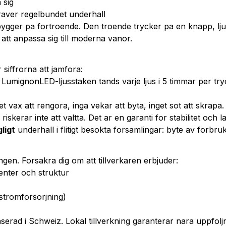
 sig
aver regelbundet underhall
ygger pa fortroende. Den troende trycker pa en knapp, lju
r att anpassa sig till moderna vanor.
siffrorna att jamfora:
 LumignonLED-ljusstaken tands varje ljus i 5 timmar per tr
Inget vax att rengora, inga vekar att byta, inget sot att skrapa.
riskerar inte att valtta. Det ar en garanti for stabilitet och 
ligt
underhall i flitigt besokta forsamlingar: byte av forbru
gen. Forsakra dig om att tillverkaren erbjuder:
nter och struktur
stromforsorjning)
erad i Schweiz. Lokal tillverkning garanterar nara uppfolj