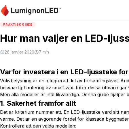
PRAKTISK GUIDE
Hur man valjer en LED-ljus
26 janvier 2026
7
min
Varfor investera i en LED-ljusstake for
Votivbelysning ar en integrerad del av forsamlingslivet. An
besvaarlig hantering av smalt vax. Infor dessa utmaningar v
Men alla modeller ar inte likvaardiga. Denna guide hjalper di
1. Sakerhet framfor allt
Det ar kriterium nummer ett. En LED-ljusstake vard sitt n
varme. Det ar en avgorande fordel for klassade byggnader el
Kontrollera att den valda modellen: