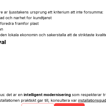
e ar ljusstakens ursprung ett kriterium att inte forsumma:
vnad och narhet for kundtjanst
t foredra framfor plast
an
a den lokala ekonomin och sakerstalla att de striktaste kvali
val
jus: det ar en
intelligent modernisering
som respekterar tra
allationen praktiskt gar till, konsultera var
installationsgui