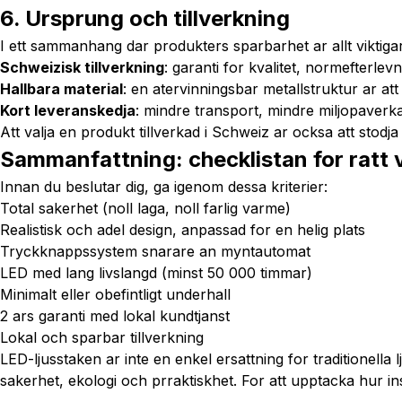
6. Ursprung och tillverkning
I ett sammanhang dar produkters sparbarhet ar allt viktigar
Schweizisk tillverkning
: garanti for kvalitet, normefterle
Hallbara material
: en atervinningsbar metallstruktur ar at
Kort leveranskedja
: mindre transport, mindre miljopaverk
Att valja en produkt tillverkad i Schweiz ar ocksa att stodj
Sammanfattning: checklistan for ratt 
Innan du beslutar dig, ga igenom dessa kriterier:
Total sakerhet (noll laga, noll farlig varme)
Realistisk och adel design, anpassad for en helig plats
Tryckknappssystem snarare an myntautomat
LED med lang livslangd (minst 50 000 timmar)
Minimalt eller obefintligt underhall
2 ars garanti med lokal kundtjanst
Lokal och sparbar tillverkning
LED-ljusstaken ar inte en enkel ersattning for traditionella l
sakerhet, ekologi och prraktiskhet. For att upptacka hur inst