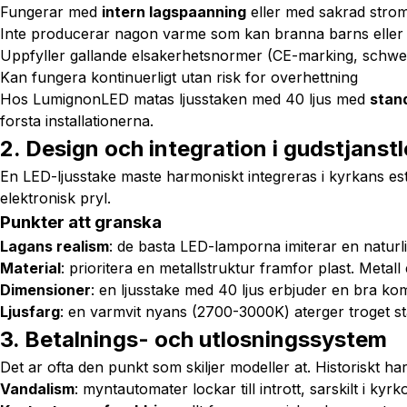
Fungerar med
intern lagspaanning
eller med sakrad strom
Inte producerar nagon varme som kan branna barns eller
Uppfyller gallande elsakerhetsnormer (CE-marking, schwe
Kan fungera kontinuerligt utan risk for overhettning
Hos LumignonLED matas ljusstaken med 40 ljus med
stan
forsta installationerna.
2. Design och integration i gudstjanst
En LED-ljusstake maste harmoniskt integreras i kyrkans est
elektronisk pryl.
Punkter att granska
Lagans realism
: de basta LED-lamporna imiterar en naturl
Material
: prioritera en metallstruktur framfor plast. Metal
Dimensioner
: en ljusstake med 40 ljus erbjuder en bra kom
Ljusfarg
: en varmvit nyans (2700-3000K) aterger troget sta
3. Betalnings- och utlosningssystem
Det ar ofta den punkt som skiljer modeller at. Historiskt
Vandalism
: myntautomater lockar till intrott, sarskilt i ky