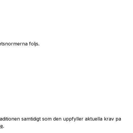
tetsnormerna foljs.
ditionen samtidigt som den uppfyller aktuella krav pa
de
.