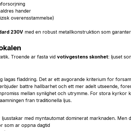
forsorjning
 aldres hander
izisk overensstammelse)
dard 230V
med en robust metallkonstruktion som garanterar
lokalen
etik. Troende ar fasta vid
votivgestens skonhet
: ljuset s
ig lagas fladdring. Det ar ett avgorande kriterium for for
l erbjuder battre hallbarhet och ett mer adelt utseende, fore
promiss mellan synlighet och utrymme. For stora kyrkor kan 
amningen fran traditionella ljus.
 har ljusstakar med myntautomat dominerat marknaden. Men 
rkor som ar oppna dagtid