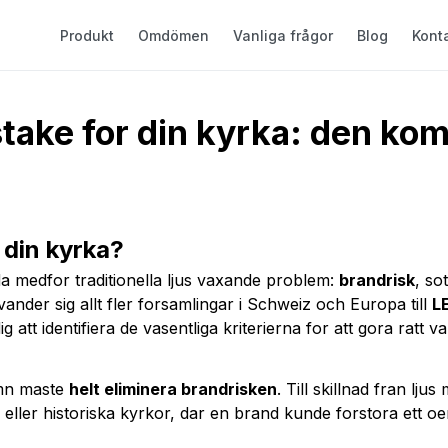
Produkt
Omdömen
Vanliga frågor
Blog
Kont
stake for din kyrka: den ko
 din kyrka?
da medfor traditionella ljus vaxande problem:
brandrisk
, so
ander sig allt fler forsamlingar i Schweiz och Europa till
L
g att identifiera de vasentliga kriterierna for att gora ratt 
amn maste
helt eliminera brandrisken
. Till skillnad fran lj
ler historiska kyrkor, dar en brand kunde forstora ett oers