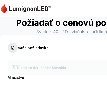
Požiadať o cenovú p
Svietnik 40 LED sviečok s tlačidlom
Vaša požiadavka
🇸🇰
Krajina doručenia
:
Slovakia
Množstvo