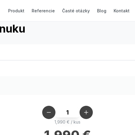
Produkt
Referencie
Časté otázky
Blog
Kontakt
onuku
1
1,990
€
/
kus
1,990
€