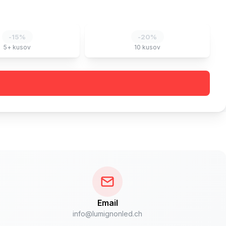
-
15
%
-
20
%
5+
kusov
10
kusov
Email
info@lumignonled.ch