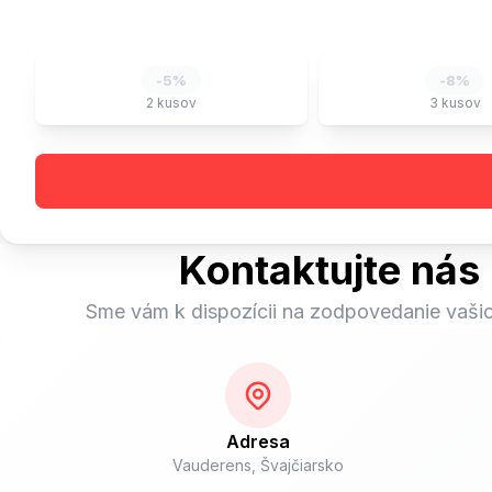
-
5
%
-
8
%
2
kusov
3
kusov
Kontaktujte nás
Sme vám k dispozícii na zodpovedanie vaši
Adresa
Vauderens, Švajčiarsko