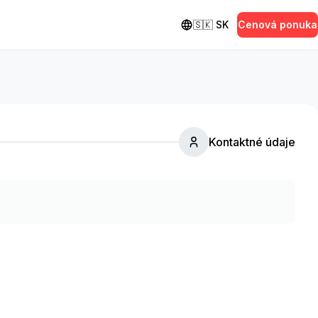
🇸🇰
SK
Cenová ponuka
Kontaktné údaje