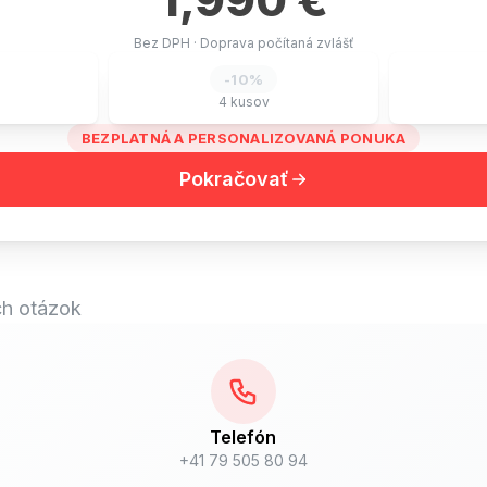
Bez DPH
·
Doprava počítaná zvlášť
-
10
%
4
kusov
BEZPLATNÁ A PERSONALIZOVANÁ PONUKA
Pokračovať
ch otázok
Telefón
+41 79 505 80 94