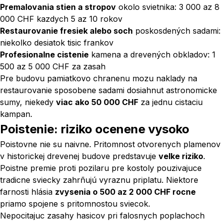
Premalovania stien a stropov
okolo svietnika: 3 000 az 8
000 CHF kazdych 5 az 10 rokov
Restaurovanie fresiek alebo soch
poskosdených sadami:
niekolko desiatok tisic frankov
Profesionalne cistenie
kamena a drevených obkladov: 1
500 az 5 000 CHF za zasah
Pre budovu pamiatkovo chranenu mozu naklady na
restaurovanie sposobene sadami dosiahnut astronomicke
sumy, niekedy
viac ako 50 000 CHF
za jednu cistaciu
kampan.
Poistenie: riziko ocenene vysoko
Poistovne nie su naivne. Pritomnost otvorenych plamenov
v historickej drevenej budove predstavuje
velke riziko
.
Poistne premie proti pozilaru pre kostoly pouzivajuce
tradicne sviecky zahrñujú vyraznu priplatu. Niektore
farnosti hlásia
zvysenia o 500 az 2 000 CHF rocne
priamo spojene s pritomnostou sviecok.
Nepocitajuc zasahy hasicov pri falosnych poplachoch