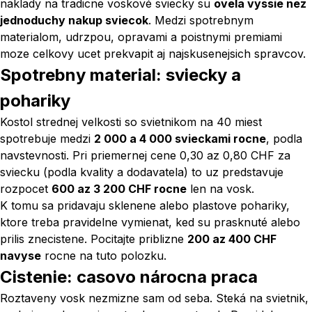
naklady na tradicne voskové sviecky su
ovela vyssie nez
jednoduchy nakup sviecok
. Medzi spotrebnym
materialom, udrzpou, opravami a poistnymi premiami
moze celkovy ucet prekvapit aj najskusenejsich spravcov.
Spotrebny material: sviecky a
pohariky
Kostol strednej velkosti so svietnikom na 40 miest
spotrebuje medzi
2 000 a 4 000 svieckami rocne
, podla
navstevnosti. Pri priemernej cene 0,30 az 0,80 CHF za
sviecku (podla kvality a dodavatela) to uz predstavuje
rozpocet
600 az 3 200 CHF rocne
len na vosk.
K tomu sa pridavaju sklenene alebo plastove pohariky,
ktore treba pravidelne vymienat, ked su prasknuté alebo
prilis znecistene. Pocitajte priblizne
200 az 400 CHF
navyse
rocne na tuto polozku.
Cistenie: casovo nárocna praca
Roztaveny vosk nezmizne sam od seba. Steká na svietnik,