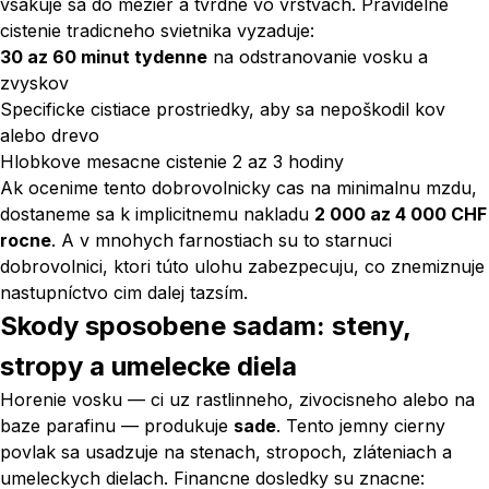
vsakuje sa do mezier a tvrdne vo vrstvach. Pravidelne
cistenie tradicneho svietnika vyzaduje:
30 az 60 minut tydenne
na odstranovanie vosku a
zvyskov
Specificke cistiace prostriedky, aby sa nepoškodil kov
alebo drevo
Hlobkove mesacne cistenie 2 az 3 hodiny
Ak ocenime tento dobrovolnicky cas na minimalnu mzdu,
dostaneme sa k implicitnemu nakladu
2 000 az 4 000 CHF
rocne
. A v mnohych farnostiach su to starnuci
dobrovolnici, ktori túto ulohu zabezpecuju, co znemiznuje
nastupníctvo cim dalej tazsím.
Skody sposobene sadam: steny,
stropy a umelecke diela
Horenie vosku — ci uz rastlinneho, zivocisneho alebo na
baze parafinu — produkuje
sade
. Tento jemny cierny
povlak sa usadzuje na stenach, stropoch, zláteniach a
umeleckych dielach. Financne dosledky su znacne: