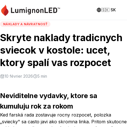
🇸🇰
SK
NÁKLADY A NÁVRATNOSŤ
Skryte naklady tradicnych
sviecok v kostole: ucet,
ktory spalí vas rozpocet
10 février 2026
5
min
Neviditelne vydavky, ktore sa
kumuluju rok za rokom
Ked farská rada zostavuje rocny rozpocet, polozka
„sviecky" sa casto javi ako skromna linka. Pritom skutocne