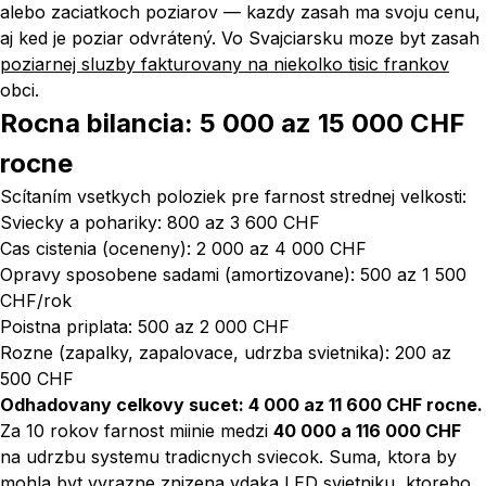
alebo zaciatkoch poziarov — kazdy zasah ma svoju cenu,
aj ked je poziar odvrátený. Vo Svajciarsku moze byt zasah
poziarnej sluzby fakturovany na niekolko tisic frankov
obci.
Rocna bilancia: 5 000 az 15 000 CHF
rocne
Scítaním vsetkych poloziek pre farnost strednej velkosti:
Sviecky a pohariky: 800 az 3 600 CHF
Cas cistenia (oceneny): 2 000 az 4 000 CHF
Opravy sposobene sadami (amortizovane): 500 az 1 500
CHF/rok
Poistna priplata: 500 az 2 000 CHF
Rozne (zapalky, zapalovace, udrzba svietnika): 200 az
500 CHF
Odhadovany celkovy sucet: 4 000 az 11 600 CHF rocne.
Za 10 rokov farnost miinie medzi
40 000 a 116 000 CHF
na udrzbu systemu tradicnych sviecok. Suma, ktora by
mohla byt
vyrazne znizena vdaka LED svietniku
, ktoreho