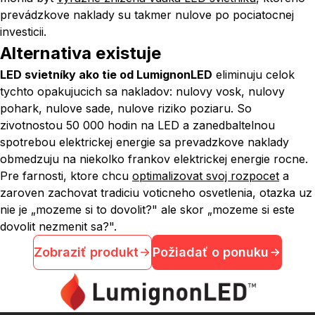
prevádzkove naklady su takmer nulove po pociatocnej
investicii.
Alternativa existuje
LED svietníky ako tie od LumignonLED
eliminuju celok
tychto opakujucich sa nakladov: nulovy vosk, nulovy
pohark, nulove sade, nulove riziko poziaru. So
zivotnostou 50 000 hodin na LED a zanedbaltelnou
spotrebou elektrickej energie sa prevadzkove naklady
obmedzuju na niekolko frankov elektrickej energie rocne.
Pre farnosti, ktore chcu
optimalizovat svoj rozpocet
a
zaroven zachovat tradiciu voticneho osvetlenia, otazka uz
nie je „mozeme si to dovolit?" ale skor „mozeme si este
dovolit nezmenit sa?".
Zobraziť produkt
Požiadať o ponuku