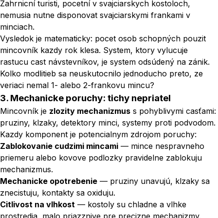
Zahrnicní turisti, pocetní v svajciarskych kostoloch,
nemusia nutne disponovat svajciarskymi frankami v
minciach.
Vysledok je matematicky: pocet osob
schopných
pouzit
mincovník kazdy rok klesa. System, ktory vylucuje
rastucu cast návstevníkov, je system odsúdený na zánik.
Kolko modlitieb sa neuskutocnilo jednoducho preto, ze
veriaci nemal 1- alebo 2-frankovu mincu?
3. Mechanicke poruchy: tichy nepriatel
Mincovník je
zlozity mechanizmus
s pohyblivymi casťami:
pruziny, klzaky, detektory minci, systemy proti podvodom.
Kazdy komponent je potencialnym zdrojom poruchy:
Zablokovanie cudzimi mincami
— mince nespravneho
priemeru alebo kovove podlozky pravidelne zablokuju
mechanizmus.
Mechanicke opotrebenie
— pruziny unavujú, klzaky sa
znecistuju, kontakty sa oxiduju.
Citlivost na vlhkost
— kostoly su chladne a vlhke
prostredia, malo priazznive pre precizne mechanizmy.