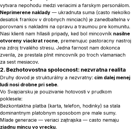
vytvara nepohodu medzi veriacimi a farskym personálom.
Neprimerene naklady
— ukradnuta suma (casto niekolko
desiatok frankov v drobnych minciach) je zanedbaltelna v
porovnani s nakladmi na opravu a traumou pre komunitu.
Nasi klienti nam hllasili pripady, ked bol mincovník
nasilne
otvoreny viackrat rocne
, premenujuc pastoracny nastroj
na zdroj trvalého stresu. Jedna farnost nam dokonca
zverila, ze prestala plnit mincovník po troch vlamaniach
za sest mesiacov.
2. Bezhotovostna spolocnost: nezvratna realita
Druhy dovod je strukturálny a nezvratny:
cim dalej menej
ludi nosi drobne pri sebe
.
Vo Svajciarsku je pouzivanie hotovosti v prudkom
poklesele:
Bezkontaktna platba (karta, telefon, hodinky) sa stala
dominantnym platobnym sposobom pre male sumy.
Mlade generacie — veriaci zajtrajska — casto nemaju
ziadnu mincu vo vrecku
.