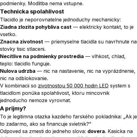
podmienky. Modlitba nema vstupne.
Technicka spolahlivost
Tlacidlo je neporovnatelne jednoduchy mechanicky:
Ziadna zlozita pohybliva cast
— elektricky kontakt, to je
vsetko.
Znacna zivotnost
— priemyselne tlacidla su navrhnute na
stovky tisic stlaceni.
Necitlive na podmienky prostredia
— vlhkost, chlad,
teplo: tlacidlo funguje.
Nulova udrzba
— nic na nastavenie, nic na vyprázdnenie,
nic na odblokovanie.
V kombinacii so
zivotnostou 50 000 hodin LED
system s
tlacidlom ponúka spolahlivost, ktoru mincovnik
jednoducho nemoze vyrovnat.
A prijmy?
To je legitimna otazka kazdeho farského pokladnika:
„Ak je
to zadarmo, ako sa financuje svietnik?"
Odpoved sa zmesti do jedneho slova:
dovera
. Kasicka na