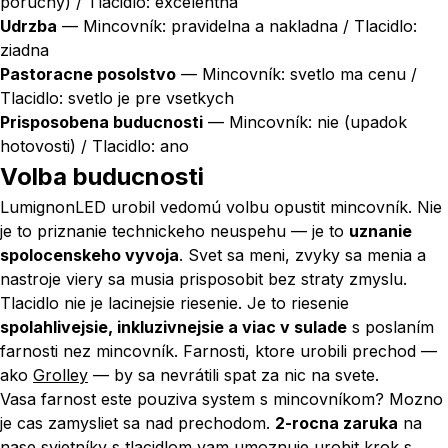
poruchy) / Tlacidlo: excelentna
Udrzba
— Mincovník: pravidelna a nakladna / Tlacidlo:
ziadna
Pastoracne posolstvo
— Mincovník: svetlo ma cenu /
Tlacidlo: svetlo je pre vsetkych
Prisposobena buducnosti
— Mincovník: nie (upadok
hotovosti) / Tlacidlo: ano
Volba buducnosti
LumignonLED urobil vedomú volbu opustit mincovník. Nie
je to priznanie technickeho neuspehu — je to
uznanie
spolocenskeho vyvoja
. Svet sa meni, zvyky sa menia a
nastroje viery sa musia prisposobit bez straty zmyslu.
Tlacidlo nie je lacinejsie riesenie. Je to riesenie
spolahlivejsie, inkluzivnejsie a viac v sulade
s poslaním
farnosti nez mincovník. Farnosti, ktore urobili prechod —
ako
Grolley
— by sa nevrátili spat za nic na svete.
Vasa farnost este pouziva system s mincovníkom? Mozno
je cas zamysliet sa nad prechodom.
2-rocna zaruka
na
nase svietníky s tlacidlom vam umoznuje urobit krok s