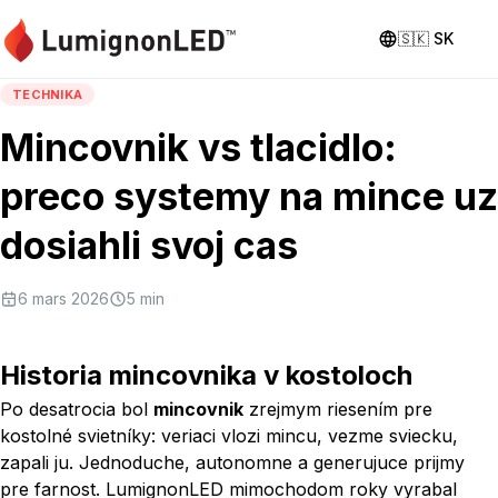
🇸🇰
SK
TECHNIKA
Mincovnik vs tlacidlo:
preco systemy na mince uz
dosiahli svoj cas
6 mars 2026
5
min
Historia mincovnika v kostoloch
Po desatrocia bol
mincovnik
zrejmym riesením pre
kostolné svietníky: veriaci vlozi mincu, vezme sviecku,
zapali ju. Jednoduche, autonomne a generujuce prijmy
pre farnost. LumignonLED mimochodom roky vyrabal