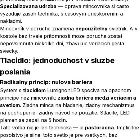
Specializovana udrzba
— oprava mincovníka si casto
vyzaduje zasah technika, s casovym oneskorením a
nakladmi.
Mincovník v poruche znamena
nepouzitelny
svietnik. A v
kostole bez trvale pritomnosti moze porucha zostat
nepovsimnuta niekolko dni, zbavujuc veriacich gesta
sviecky.
Tlacidlo: jednoduchost v sluzbe
poslania
Radikalny princip: nulova bariera
System s
tlacidlom
LumignonLED spociva na opacnom
principe nez mincovník:
ziadna bariera medzi veriacim a
svetlom
. Ziadna minca na hladanie, ziadny mechanizmus
na pochopenie, ziadny návod na pouzitie. Stlacite, LED
plamen sa zapali na 5 hodin.
Tato volba nie je len technicka — je
pastoracna
. Implicitne
posolstvo je silne: toto svetlo je pre vsetkych, bez