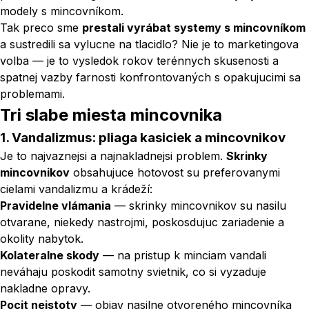
modely s mincovníkom.
Tak preco sme
prestali vyrábat systemy s mincovníkom
a sustredili sa vylucne na tlacidlo? Nie je to marketingova
volba — je to vysledok rokov terénnych skusenosti a
spatnej vazby farnosti konfrontovaných s opakujucimi sa
problemami.
Tri slabe miesta mincovnika
1. Vandalizmus: pliaga kasiciek a mincovnikov
Je to najvaznejsi a najnakladnejsi problem.
Skrinky
mincovnikov
obsahujuce hotovost su preferovanymi
cielami vandalizmu a krádeží:
Pravidelne vlámania
— skrinky mincovnikov su nasilu
otvarane, niekedy nastrojmi, poskosdujuc zariadenie a
okolity nabytok.
Kolateralne skody
— na pristup k minciam vandali
neváhaju poskodit samotny svietnik, co si vyzaduje
nakladne opravy.
Pocit neistoty
— objav nasilne otvoreného mincovníka