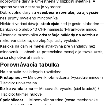
dobrovolne dary je umiestnena v blizkosti svietnika. A
spatna vazba z terenu je vyrecna:
Dobrovolne dary su
vseobecne rovnake, ba aj vyssie
nez prijmy byvaleho mincovníka.
Niektorí veriaci dávaju
stedrejsie
ked je gesto slobodne —
bankovka 5 alebo 10 CHF namiesto 1-frankovej mince.
Absencia mincovníka
odstrañuje náklady na udrzbu
a
riziko vandalizmu, co zlepšuje cisty vysledok.
Kasicka na dary je menej atraktivna pre vandalov nez
mincovník — obsahuje potencialne menej a je tazsie urcit,
ci sa stojí otvarat nasilne.
Porovnávacia tabulka
Na zhrnutie zakladnych rozdielov:
Pristupnost
— Mincovník: obmedzena (vyzaduje mince) /
Tlacidlo: univerzalna
Riziko vandalizmu
— Mincovník: vysoke (ciel krádeží) /
Tlacidlo: takmer nulove
Spolahlivost
— Mincovník: stredna (caste mechanicke